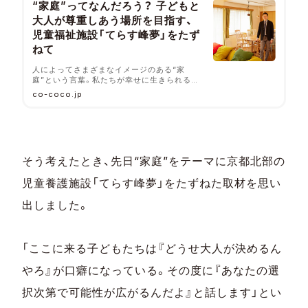
“家庭”ってなんだろう？ 子どもと
大人が尊重しあう場所を目指す、
児童福祉施設「てらす峰夢」をたず
ねて
人によってさまざまなイメージのある“家
庭”という言葉。私たちが幸せに生きられるた
めには、この言葉をどう定義していけばいいの
co-coco.jp
だろうか。“家庭的な施設”を目指してつくら
れ、建築デザインの視点からも注目される児童
養護施設「てらす峰夢」（京都府京丹後市）を訪
ね、施設長・櫛田啓（くしだ・たすく）さんにお
話を伺った。
そう考えたとき、先日“家庭”をテーマに京都北部の
児童養護施設「てらす峰夢」をたずねた取材を思い
出しました。
「ここに来る子どもたちは『どうせ大人が決めるん
やろ』が口癖になっている。その度に『あなたの選
択次第で可能性が広がるんだよ』と話します」とい