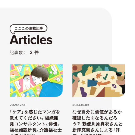
こここの連載記事
Articles
記事数：
2 件
2024.12.12
2024.10.09
「ケア」を感じたマンガを
なぜ自分に価値があるか
教えてください。組織開
確認したくなるんだろ
発コンサルタント、俳優、
う？ 勅使川原真衣さんと
福祉施設所長、介護福祉士
新澤克憲さんによる「評