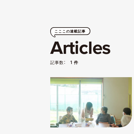
こここの連載記事
Articles
記事数：
1 件