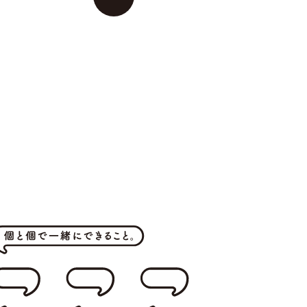
イ
ン
デ
ッ
ク
ス
へ