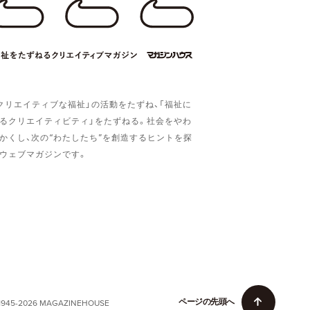
クリエイティブな福祉」の活動をたずね、「福祉に
るクリエイティビティ」をたずねる。社会をやわ
かくし、次の“わたしたち”を創造するヒントを探
ウェブマガジンです。
ペ
ー
ジ
の
先
頭
へ
1945-2026 MAGAZINEHOUSE