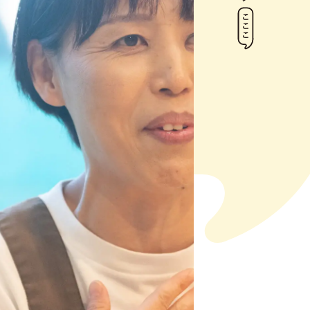
トップ
インデックス
山木 麻紀子