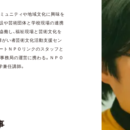
コミュニティや地域文化に興味を
施設や芸術団体と学校現場の連携
と協働し、福祉現場と芸術文化を
県障がい者芸術文化活動支援セン
アートＮＰＯリンクのスタッフと
携事務局の運営に携わる。ＮＰＯ
学兼任講師。
事