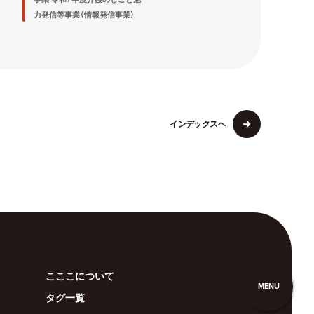
力発信等事業（情報発信事業）
イ
ン
デ
ッ
ク
ス
へ
イ
ン
デ
ッ
ク
ス
へ
こここについて
MENU
タグ一覧