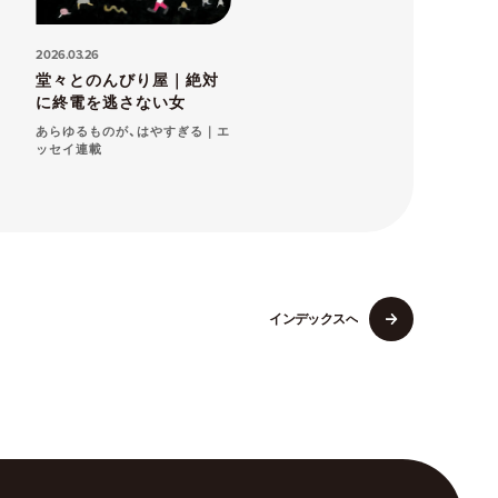
2026.03.26
堂々とのんびり屋｜絶対
に終電を逃さない女
あらゆるものが、はやすぎる｜エ
ッセイ連載
イ
ン
デ
ッ
ク
ス
へ
イ
ン
デ
ッ
ク
ス
へ