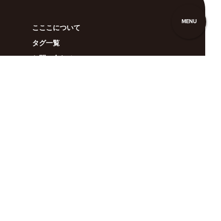
MENU
こここについて
タグ一覧
お問い合わせ
広告掲載
利用規約
anan
BRUTUS
Casa BRUTUS
POPEYE
クロワッサン
GINZA
Hanako
&Premium
Tarzan
colocal
クウネル・サロン
マガジンワールド
広告掲載（全メディア）
Privacy Policy