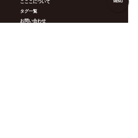
こここについて
MENU
タグ一覧
お問い合わせ
広告掲載
利用規約
anan
BRUTUS
Casa BRUTUS
POPEYE
クロワッサン
GINZA
Hanako
&Premium
Tarzan
colocal
クウネル・サロン
マガジンワールド
広告掲載（全メディア）
Privacy Policy