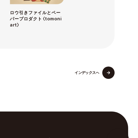
ロウ引きファイルとペー
パープロダクト〈tomoni
art〉
イ
ン
デ
ッ
ク
ス
へ
イ
ン
デ
ッ
ク
ス
へ