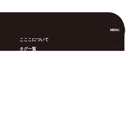
MENU
こここについて
タグ一覧
お問い合わせ
広告掲載
利用規約
anan
BRUTUS
Casa BRUTUS
POPEYE
クロワッサン
GINZA
Hanako
&Premium
Tarzan
colocal
クウネル・サロン
マガジンワールド
広告掲載（全メディア）
Privacy Policy