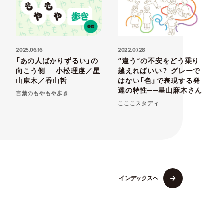
2025.06.16
2022.07.28
「あの人ばかりずるい」の
“違う“の不安をどう乗り
向こう側──小松理虔／星
越えればいい？ グレーで
山麻木／香山哲
はない「色」で表現する発
達の特性──星山麻木さん
言葉のもやもや歩き
こここスタディ
イ
ン
デ
ッ
ク
ス
へ
イ
ン
デ
ッ
ク
ス
へ