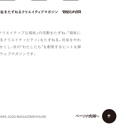
クリエイティブな福祉」の活動をたずね、「福祉に
るクリエイティビティ」をたずねる。社会をやわ
かくし、次の“わたしたち”を創造するヒントを探
ウェブマガジンです。
ペ
ー
ジ
の
先
頭
へ
1945-2026 MAGAZINEHOUSE
ペ
ー
ジ
の
先
頭
へ