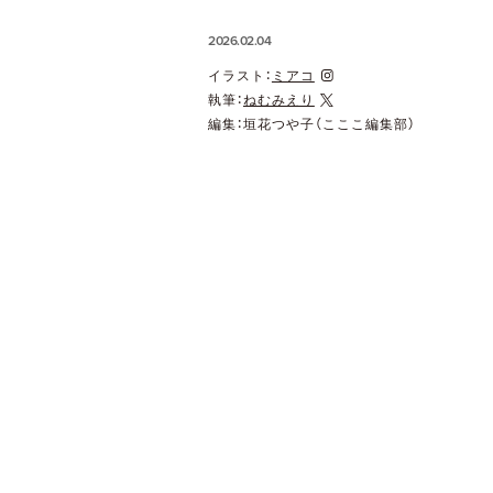
2026.02.04
イラスト：
ミアコ
執筆：
ねむみえり
編集：垣花つや子（こここ編集部）