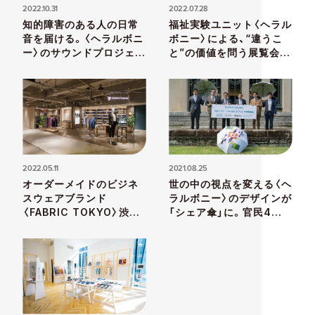
2022.10.31
2022.07.28
知的障害のある人の日常
福祉実験ユニット〈ヘラル
音を届ける。〈ヘラルボニ
ボニー〉による、“違うこ
ー〉のサウンドプロジェク
と”の価値を問う展覧会
ト「ROUTINE
『The Colours!』が8月7
RECORDS」の展示が〈金
日まで東京・六本木で開催
沢21世紀美術館〉にて開
催中
2022.05.11
2021.08.25
オーダーメイドのビジネ
世の中の視点を変える〈ヘ
スウェアブランド
ラルボニー〉のデザインが
〈FABRIC TOKYO〉渋谷
「シェア傘」に。官民4社
モディ店が、バリアフリー
の共同事業スタート
店舗へリニューアル