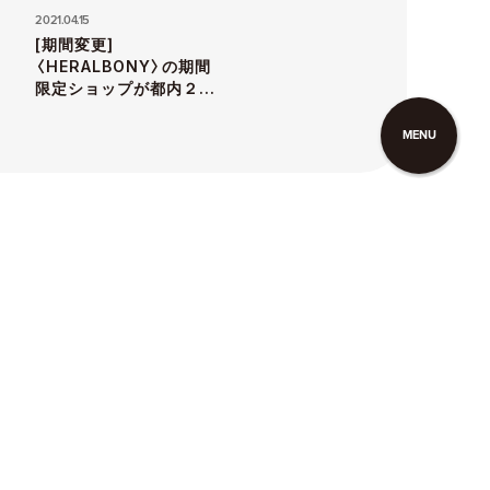
2021.04.15
[期間変更]
〈HERALBONY〉の期間
限定ショップが都内２箇
所にオープン
MENU
イ
ン
デ
ッ
ク
ス
へ
イ
ン
デ
ッ
ク
ス
へ