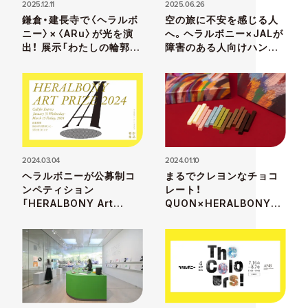
2025.12.11
2025.06.26
鎌倉・建長寺で〈ヘラルボ
空の旅に不安を感じる人
ニー〉×〈ARu〉が光を演
へ。ヘラルボニー×JALが
出！ 展示「わたしの輪郭
障害のある人向けハンド
が、やわらかくなる。」12
ブックを制作
月12日から開催
2024.03.04
2024.01.10
ヘラルボニーが公募制コ
まるでクレヨンなチョコ
ンペティション
レート！
「HERALBONY Art
QUON×HERALBONYの
Prize 2024」を創設。作
コラボ「バトンショコラ
品応募締切は3月15日
BOX」販売中。〈六本木ヒ
ルズ〉にもポップアップ展
開