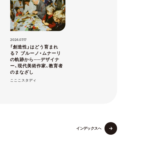
2024.07.17
「創造性」はどう育まれ
る？ ブルーノ・ムナーリ
の軌跡から──デザイナ
ー、現代美術作家、教育者
のまなざし
こここスタディ
イ
ン
デ
ッ
ク
ス
へ
イ
ン
デ
ッ
ク
ス
へ