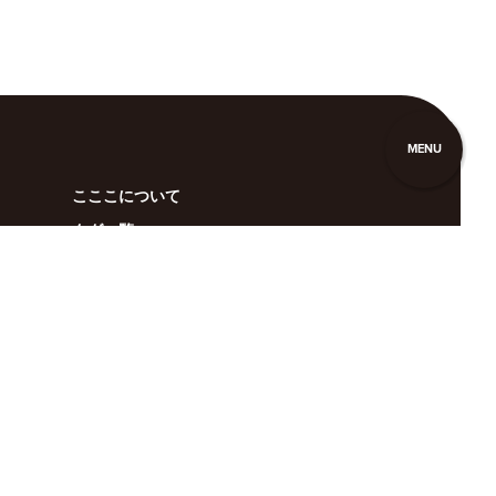
MENU
こここについて
タグ一覧
お問い合わせ
広告掲載
利用規約
anan
BRUTUS
Casa BRUTUS
POPEYE
クロワッサン
GINZA
Hanako
&Premium
Tarzan
colocal
クウネル・サロン