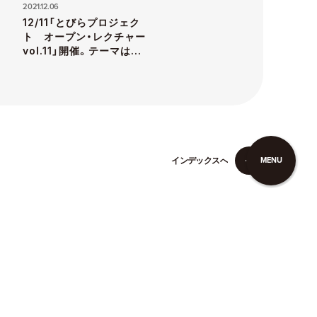
2021.12.06
12/11「とびらプロジェク
ト オープン・レクチャー
vol.11」開催。テーマは
「建築と美術館とコミュニ
ケーション」
イ
ン
デ
ッ
ク
ス
へ
MENU
イ
ン
デ
ッ
ク
ス
へ
こここについて