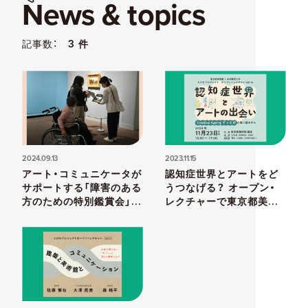
News & topics
記事数：
3 件
2024.09.13
2023.11.15
アート・コミュニケータが
認知症世界とアートをど
サポートする「障害のある
うつなげる？ オープン・
方のための特別鑑賞会」が
レクチャーで東京都美術
次回11月11日に東京都美
館〈Creative Ageing ず
術館で開催
っとび〉を知ろう