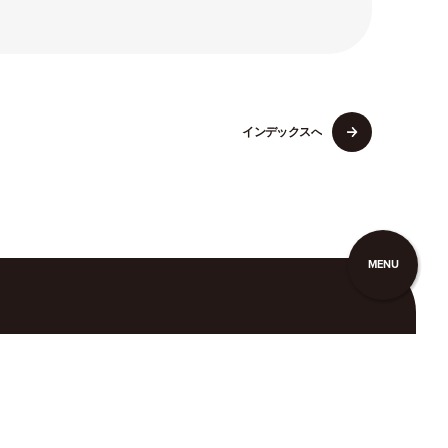
イ
ン
デ
ッ
ク
ス
へ
イ
ン
デ
ッ
ク
ス
へ
MENU
こここについて
タグ一覧
お問い合わせ
広告掲載