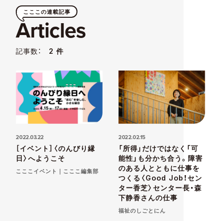
こここの連載記事
Articles
記事数：
2 件
2022.03.22
2022.02.15
［イベント］〈のんびり縁
「所得」だけではなく「可
日〉へようこそ
能性」も分かち合う。障害
のある人とともに仕事を
こここイベント｜こここ編集部
つくる〈Good Job！セン
ター香芝〉センター長・森
下静香さんの仕事
福祉のしごとにん