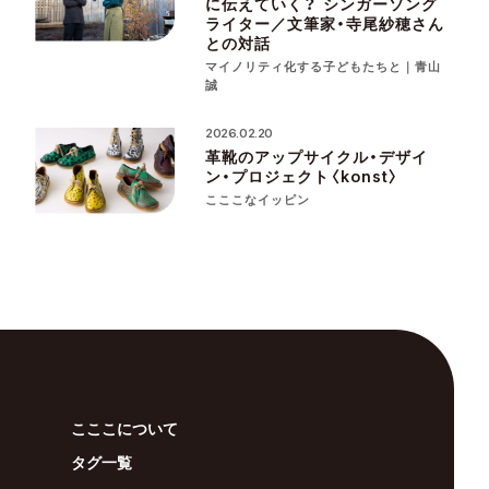
に伝えていく？ シンガーソング
ライター／文筆家・寺尾紗穂さん
との対話
マイノリティ化する子どもたちと｜青山
誠
2026.02.20
革靴のアップサイクル・デザイ
ン・プロジェクト〈konst〉
こここなイッピン
こここについて
タグ一覧