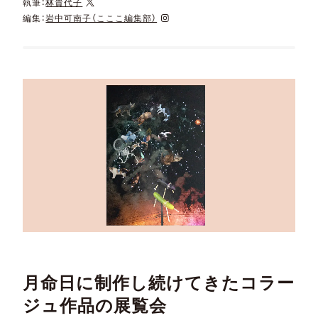
執筆：
林貴代子
編集：
岩中可南子（こここ編集部）
月命日に制作し続けてきたコラー
ジュ作品の展覧会