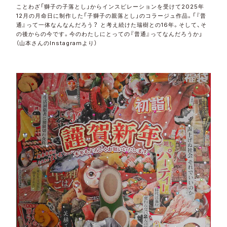
ことわざ「獅子の子落とし」からインスピレーションを受けて2025年
12月の月命日に制作した「子獅子の親落とし」のコラージュ作品。「『普
通』って一体なんなんだろう？ と考え続けた瑞樹との16年。そして、そ
の後からの今です。今のわたしにとっての『普通』ってなんだろうか」
（山本さんのInstagramより）