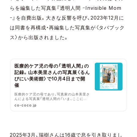
らを編集した写真集『透明人間 ｰInvisible Mom
ｰ』を自費出版。大きな反響を呼び、2023年12月に
は同書を再構成・再編集した写真集が〈タバブック
ス〉から出版されました。
医療的ケア児の母の「透明人間」の
記録。山本美里さんの写真展〈るん
びにい美術館〉で10月4日まで開
催
医療的ケア児の母であり、写真家の山本美里さ
んによる写真展「透明人間の『いま、ここに在
るということ』」が岩手県花巻市〈るんびにい
co-coco.jp
美術館〉にて2025年5月16日（金）～10月4日
（土）で開催中。
2025年3月、瑞樹さんは16歳で息を引き取りまし