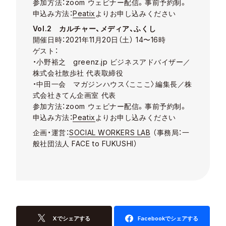
参加方法：zoom ウェビナー配信。事前予約制。
申込み方法：
Peatix
よりお申し込みください
Vol.2 カルチャー、メディア、ふくし
開催日時：2021年11⽉20⽇（⼟） 14〜16時
ゲスト：
・小野裕之 greenz.jp ビジネスアドバイザー／
株式会社散歩社 代表取締役
・中田一会 マガジンハウス〈こここ〉編集長／株
式会社きてん企画室 代表
参加方法：zoom ウェビナー配信。事前予約制。
申込み方法：
Peatix
よりお申し込みください
企画・運営：
SOCIAL WORKERS LAB
（事務局：一
般社団法人 FACE to FUKUSHI）
Xでシェアする
Facebookでシェアする