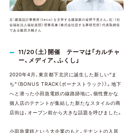
左：建築設計事務所〈teco〉を主宰する建築家の金野千恵さん、右：〈社
会福祉法人福祉楽団〉理事長兼〈株式会社恋する豚研究所〉代表取締役
である飯田大輔さん
11/20（土）開催 テーマは「カルチャ
ー、メディア、ふくし」
2020年4月、東京都下北沢に誕生した新しい“ま
ち”〈BONUS TRACK（ボーナストラック）〉。地下
へと潜った小田急電鉄の線路跡地に、個性豊かな
個人店のテナントが集結した新たなスタイルの商
店街は、オープン前から大きな話題を呼びました。
小田急電鉄という大企業のもと、テナントの入居