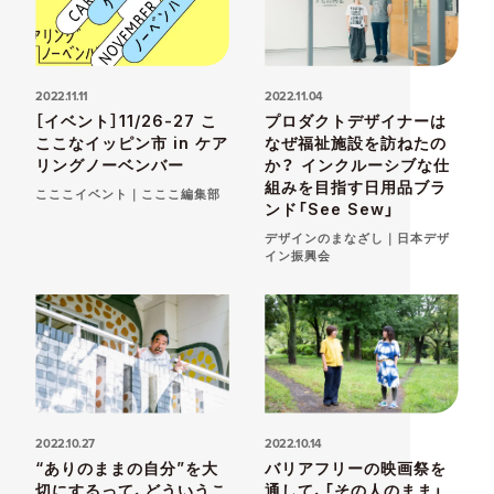
2022.11.11
2022.11.04
［イベント］11/26-27 こ
プロダクトデザイナーは
ここなイッピン市 in ケア
なぜ福祉施設を訪ねたの
リングノーベンバー
か？ インクルーシブな仕
組みを目指す日用品ブラ
こここイベント｜こここ編集部
ンド「See Sew」
デザインのまなざし｜日本デザ
イン振興会
2022.10.27
2022.10.14
“ありのままの自分”を大
バリアフリーの映画祭を
切にするって、どういうこ
通して、「その人のまま」