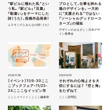
"駅ビルに憧れた私"とい
プロとして、仕事を誇れる
う私。「駅ビル」「豆腐」
場のデザインを。一方的
「勘違い」をテーマにした
に“支援される”ではない
詩（うた）、投稿作品発表！
「ソーシャルグッドロース
ターズ」の福祉
ムラキングとみんなの詩（うた）
デザインのまなざし｜日本デザ
イン振興会
2024.11.08
2024.10.10
［イベント］11/9-30ここ
それぞれの心地よさを大
こブックフェア・11/23-
切にするには？ 「空と海」
24こここなイッピン市
をたずねて
こここイベント｜こここ編集部
こここ訪問記