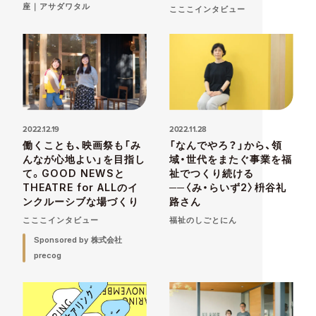
座｜アサダワタル
こここインタビュー
2022.12.19
2022.11.28
働くことも、映画祭も「み
「なんでやろ？」から、領
んなが心地よい」を目指し
域・世代をまたぐ事業を福
て。GOOD NEWSと
祉でつくり続ける
THEATRE for ALLのイ
──〈み・らいず2〉枡谷礼
ンクルーシブな場づくり
路さん
こここインタビュー
福祉のしごとにん
Sponsored by 株式会社
precog