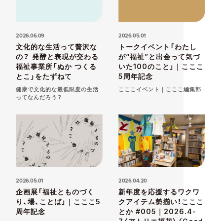
2026.06.09
2026.05.01
文化的な生活って贅沢な
トークイベント「わたし
の？ 発酵と表現が交わる
が“福祉”と出会って気づ
福祉事業所「ぬか つくる
いた100のこと」｜こここ
とこ」をたずねて
5周年記念
健康で文化的な最低限度の生活
こここイベント｜こここ編集部
ってなんだろう？
2026.05.01
2026.04.20
企画展「福祉とものづく
新年度を応援するワクワ
り、場、ことば」｜こここ5
クアイテム勢揃い！こここ
周年記念
とか #005｜2026.4-