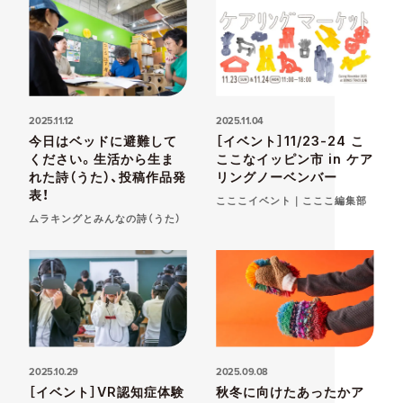
2025.11.12
2025.11.04
今日はベッドに避難して
［イベント］11/23-24 こ
ください。生活から生ま
ここなイッピン市 in ケア
れた詩（うた）、投稿作品発
リングノーベンバー
表！
こここイベント｜こここ編集部
ムラキングとみんなの詩（うた）
2025.10.29
2025.09.08
［イベント］VR認知症体験
秋冬に向けたあったかア