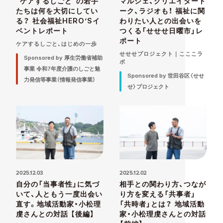
“ケアするしごと”の若手
マルシェ、クリエイタート
たちは何を大切にしてい
ーク、ラジオも！ 福祉に関
る？ 社会福祉HERO’Sイ
わりたい人との出会いを
ベントレポート
つくる「せせせ日曜市」レ
ポート
ケアするしごと、はじめの一歩
せせせプロジェクト｜こここラ
Sponsored by 厚生労働省補助
ボ
事業 令和7年度介護のしごと魅
Sponsored by 世田谷区〈せせ
力発信等事業（情報発信事業）
せ〉プロジェクト
2025.12.03
2025.12.02
自分の「当事者性」に気づ
相手との関わり方、つなが
いて、人ともう一度出会い
り方を変える「共事者」
直す。地域活動家・小松理
「共時者」とは？ 地域活動
虔さんとの対話 【後編】
家・小松理虔さんとの対話