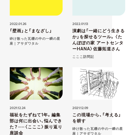
2022.01.26
2022.01.13
「壁画」と「まなざし」
演劇は「一緒にどう生きる
か」を探せるツール。〈た
砕け散った瓦礫の中の一瞬の星
んぽぽの家 アートセンタ
座｜アサダワタル
ーHANA〉佐藤拓道さん
こここ訪問記
2021.12.24
2021.12.09
福祉をたずねて1年。編集
この現場から、「考える」
部は何に出会い、悩んでき
を耕す
た？──〈こここ〉振り返り
砕け散った瓦礫の中の一瞬の星
座談会
座｜アサダワタル