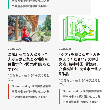
事業 令和5年度介護のしごと魅
力発信等事業（情報発信事業）
2023.12.20
2023.12.13
居場所ってなんだろう？
「ケア」を感じたマンガを
人が自然と集まる場所を
教えてください。文学研
目指す「52間の縁側」をた
究者、精神科医、看護師、
ずねて
介護福祉士、文筆家の選ぶ
5作品
“自分らしく生きる”を支えるし
ごと
“自分らしく生きる”を支えるし
ごと
Sponsored by 厚生労働省補助
Sponsored by 厚生労働省補助
事業 令和5年度介護のしごと魅
事業 令和5年度介護のしごと魅
力発信等事業（情報発信事業）
力発信等事業（情報発信事業）