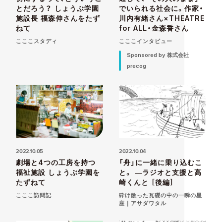
とだろう？ しょうぶ学園
でいられる社会に。作家・
施設長 福森伸さんをたず
川内有緒さん×THEATRE
ねて
for ALL・金森香さん
こここスタディ
こここインタビュー
Sponsored by 株式会社
precog
2022.10.05
2022.10.04
劇場と4つの工房を持つ
「舟」に一緒に乗り込むこ
福祉施設 しょうぶ学園を
と。 ―ラジオと支援と高
たずねて
崎くんと ［後編］
こここ訪問記
砕け散った瓦礫の中の一瞬の星
座｜アサダワタル