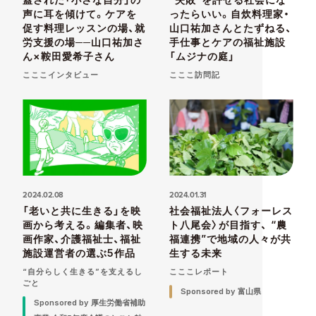
声に耳を傾けて。ケアを
ったらいい。自炊料理家・
促す料理レッスンの場、就
山口祐加さんとたずねる、
労支援の場──山口祐加さ
手仕事とケアの福祉施設
ん×鞍田愛希子さん
「ムジナの庭」
こここインタビュー
こここ訪問記
2024.02.08
2024.01.31
「老いと共に生きる」を映
社会福祉法人〈フォーレス
画から考える。編集者、映
ト八尾会〉が目指す、 “農
画作家、介護福祉士、福祉
福連携”で地域の人々が共
施設運営者の選ぶ5作品
生する未来
“自分らしく生きる”を支えるし
こここレポート
ごと
Sponsored by 富山県
Sponsored by 厚生労働省補助