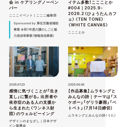
会 in ケアリングノーベン
イテム多数！ここことか
バー
#004｜2025.9-
2026.2〈ひょうたんカフ
こここイベント｜こここ編集部
ェ〉〈TEN TONE〉
Sponsored by 厚生労働省補助
〈WHITE CANVAS〉
事業 令和7年度介護のしごと魅
ここことか
力発信等事業（情報発信事業）
2025.07.23
2025.06.06
感情に気づくことが「生き
【作品募集】ムラキングと
直し」に繋がる。出所者や
みんなの詩｜テーマは「ス
依存症のある人の支援か
ケボー」「ゲリラ豪雨」「ベ
ら生まれた〈ワンネス財
トベト」（7月14日締切）
団〉のウェルビーイング
ムラキングとみんなの詩（うた）
デザインのまなざし｜日本デザ
イン振興会