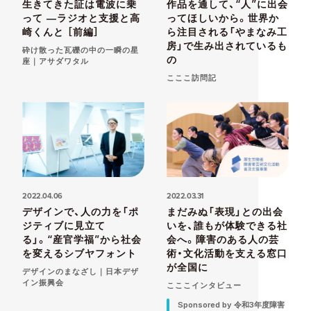
生きてきた証は電波に乗
作品を通して、“人”に出会
って ―ラジオと支援と高
ってほしいから。世界か
崎くんと ［前編］
ら注目される「やまなみ工
房」で生み出されているも
砕け散った瓦礫の中の一瞬の星
の
座｜アサダワタル
こここ訪問記
2022.04.06
2022.03.31
デザインで、人の力を「ポ
まだみぬ「表現」との出会
ジティブに見立て
いを、誰もが体験できる社
る」。“産官学福”から社会
会へ。障害のある人の芸
を変えるシブヤフォント
術・文化活動を支える窓口
が全国に
デザインのまなざし｜日本デザ
イン振興会
こここインタビュー
Sponsored by 令和3年度障害