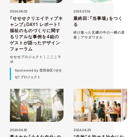
2024.08.02
2024.07.02
「せせせクリエイティブキ
最終回：「当事場」をつく
ャンプ」DAY1 レポート！
る
福祉のものづくりに関す
砕け散った瓦礫の中の一瞬の星
るリアルな事例を4組の
座｜アサダワタル
ゲストが語ったデザイン
フォーラム
せせせプロジェクト｜こここラ
ボ
Sponsored by 世田谷区〈せせ
せ〉プロジェクト
2024.04.30
2024.04.25
蓋された「小さな自分」の
“失敗”を許せる社会にな