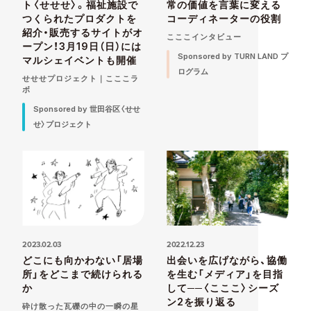
ト〈せせせ〉。福祉施設で
常の価値を言葉に変える
つくられたプロダクトを
コーディネーターの役割
紹介・販売するサイトがオ
こここインタビュー
ープン！3月19日（日）には
Sponsored by TURN LAND プ
マルシェイベントも開催
ログラム
せせせプロジェクト｜こここラ
ボ
Sponsored by 世田谷区〈せせ
せ〉プロジェクト
2023.02.03
2022.12.23
どこにも向かわない「居場
出会いを広げながら、協働
所」をどこまで続けられる
を生む「メディア」を目指
か
して──〈こここ〉シーズ
ン2を振り返る
砕け散った瓦礫の中の一瞬の星