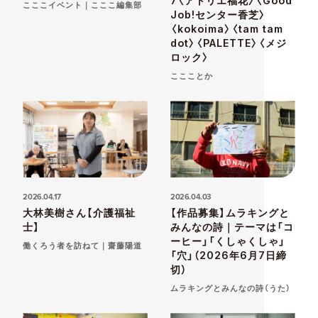
7〈アトリエ福花〉〈Good
こここイベント｜こここ編集部
Job!センター香芝〉
〈kokoima〉〈tam tam
dot〉〈PALETTE〉〈メジ
ロック〉
ここことか
2026.04.17
2026.04.03
大林美樹さん【介護福祉
【作品募集】ムラキングと
士】
みんなの詩｜テーマは「コ
ーヒー」「くしゃくしゃ」
働くろう者を訪ねて｜齋藤陽道
「穴」（2026年6月7日締
切）
ムラキングとみんなの詩（うた）