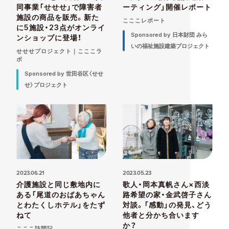
同事業「せせせ」で障害者
ーティング」開催レポート
施設の商品を販売。新た
こここレポート
に5施設・23点がオンライ
Sponsored by 日本財団 みら
ンショップに登場！
いの福祉施設建築プロジェクト
せせせプロジェクト｜こここラ
ボ
Sponsored by 世田谷区〈せせ
せ〉プロジェクト
2023.06.21
2023.05.23
介護施設と同じ敷地内に
歌人・岡本真帆さん×西淡
ある「尾道のおばあちゃん
路希望の家・金武啓子さん
とわたくしホテル」をたず
対談。「感動」の発見、どう
ねて
他者と分かち合います
か？
こここ訪問記