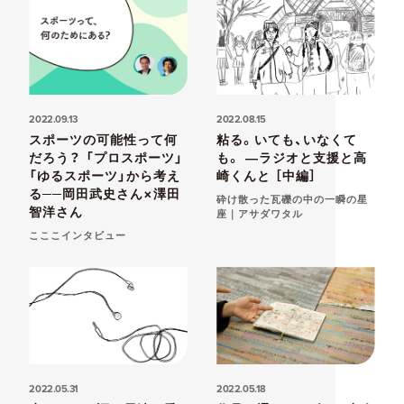
2022.09.13
2022.08.15
スポーツの可能性って何
粘る。いても、いなくて
だろう？ 「プロスポーツ」
も。 ―ラジオと支援と高
「ゆるスポーツ」から考え
崎くんと ［中編］
る──岡田武史さん×澤田
砕け散った瓦礫の中の一瞬の星
智洋さん
座｜アサダワタル
こここインタビュー
2022.05.31
2022.05.18