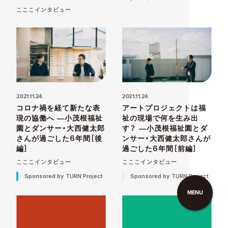
こここインタビュー
2021.11.24
2021.11.24
コロナ禍を経て新たな表
アートプロジェクトは福
現の協働へ ―小茂根福祉
祉の現場で何を生み出
園とダンサー・大西健太郎
す？ ―小茂根福祉園とダ
さんが過ごした6年間［後
ンサー・大西健太郎さんが
編］
過ごした6年間［前編］
こここインタビュー
こここインタビュー
Sponsored by TURN Project
Sponsored by TURN Project
MENU