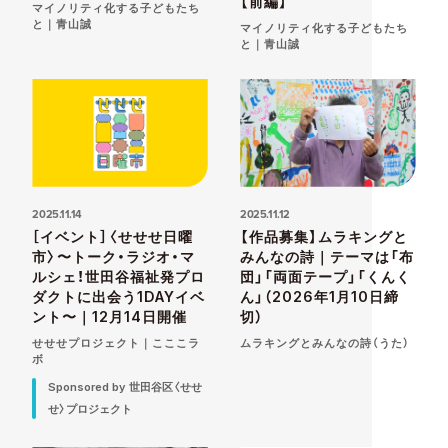
【前編】
マイノリティ化する子どもたち
と｜青山誠
マイノリティ化する子どもたち
と｜青山誠
2025.11.14
2025.11.12
［イベント］〈せせせ日曜
【作品募集】ムラキングと
市〉〜トーク・ラジオ・マ
みんなの詩｜テーマは「布
ルシェ！世田谷福祉発プロ
団」「両面テープ」「くんく
ダクトに出会う1DAYイベ
ん」（2026年1月10日締
ント〜｜12月14日開催
切）
せせせプロジェクト｜こここラ
ムラキングとみんなの詩（うた）
ボ
Sponsored by 世田谷区〈せせ
せ〉プロジェクト