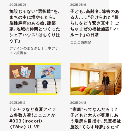
2025.05.29
2025.05.16
施設じゃない“選択肢”を、
子ども、高齢者、障害のあ
まちの中に増やせたら。
る人……“分けられた”暮
脳性麻痺のある娘、建築
らしをどう繋ぎ直す？ ご
家、地域の仲間とつくった
ちゃまぜの福祉施設「マ・
シェアハウス「はちくりは
ルート」の日常
うす」
こここ訪問記
デザインのまなざし｜日本デザ
イン振興会
2025.05.12
2025.04.18
Tシャツなど春夏アイテ
“家庭”ってなんだろう？
ム多数入荷！ここことか
子どもと大人が尊重しあ
#003〈irodori〉
う場所を目指す、児童福祉
〈Tòhe〉〈LIVE
施設「てらす峰夢」をたず