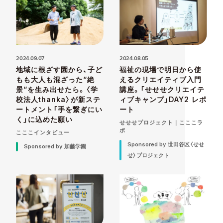
2024.09.07
2024.08.05
地域に根ざす園から、子ど
福祉の現場で明日から使
もも大人も混ざった“絶
えるクリエイティブ入門
景“を生み出せたら。〈学
講座。「せせせクリエイテ
校法人thanka〉が新ステ
ィブキャンプ」DAY2 レポ
ートメント「手を繋ぎにい
ート
く」に込めた願い
せせせプロジェクト｜こここラ
ボ
こここインタビュー
Sponsored by 世田谷区〈せせ
Sponsored by 加藤学園
せ〉プロジェクト