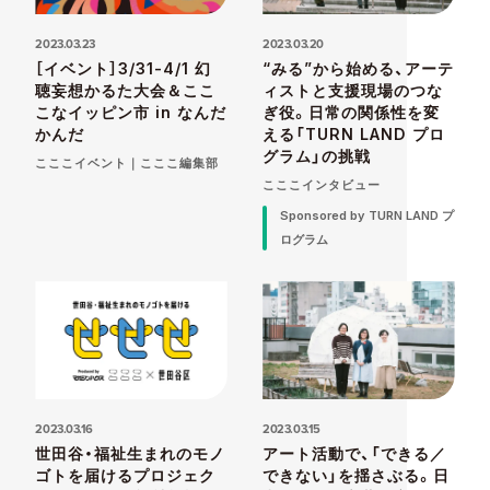
2023.03.23
2023.03.20
［イベント］3/31-4/1 幻
“みる”から始める、アーテ
聴妄想かるた大会＆ここ
ィストと支援現場のつな
こなイッピン市 in なんだ
ぎ役。日常の関係性を変
かんだ
える「TURN LAND プロ
グラム」の挑戦
こここイベント｜こここ編集部
こここインタビュー
Sponsored by TURN LAND プ
ログラム
2023.03.16
2023.03.15
世田谷・福祉生まれのモノ
アート活動で、「できる／
ゴトを届けるプロジェク
できない」を揺さぶる。日