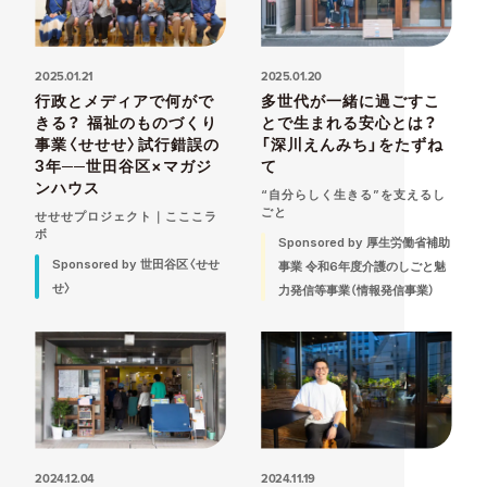
2025.01.21
2025.01.20
行政とメディアで何がで
多世代が一緒に過ごすこ
きる？ 福祉のものづくり
とで生まれる安心とは？
事業〈せせせ〉試行錯誤の
「深川えんみち」をたずね
3年──世田谷区×マガジ
て
ンハウス
“自分らしく生きる”を支えるし
ごと
せせせプロジェクト｜こここラ
ボ
Sponsored by 厚生労働省補助
Sponsored by 世田谷区〈せせ
事業 令和6年度介護のしごと魅
せ〉
力発信等事業（情報発信事業）
2024.12.04
2024.11.19