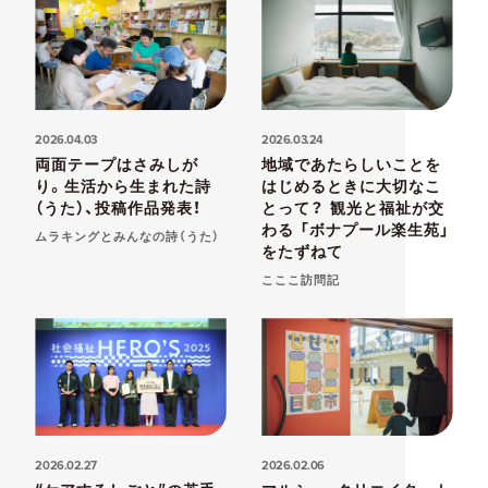
2026.04.03
2026.03.24
両面テープはさみしが
地域であたらしいことを
り。生活から生まれた詩
はじめるときに大切なこ
（うた）、投稿作品発表！
とって？ 観光と福祉が交
わる 「ボナプール楽生苑」
ムラキングとみんなの詩（うた）
をたずねて
こここ訪問記
2026.02.27
2026.02.06