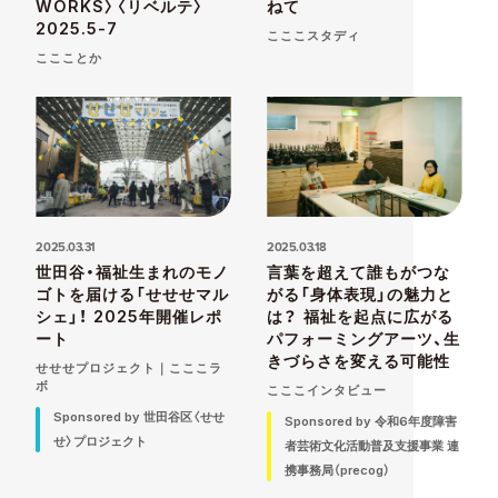
WORKS〉〈リベルテ〉
ねて
2025.5-7
こここスタディ
ここことか
2025.03.31
2025.03.18
世田谷・福祉生まれのモノ
言葉を超えて誰もがつな
ゴトを届ける「せせせマル
がる「身体表現」の魅力と
シェ」！ 2025年開催レポ
は？ 福祉を起点に広がる
ート
パフォーミングアーツ、生
きづらさを変える可能性
せせせプロジェクト｜こここラ
ボ
こここインタビュー
Sponsored by 世田谷区〈せせ
Sponsored by 令和6年度障害
せ〉プロジェクト
者芸術文化活動普及支援事業 連
携事務局（precog）