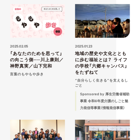
2025.02.05
2025.01.23
「あなたのためを思って」
地域の歴史や文化ととも
の向こう側──川上康則／
に歩む福祉とは？ ライフ
神野真実／山下完和
の学校「六郷キャンパス」
をたずねて
言葉のもやもや歩き
“自分らしく生きる”を支えるし
ごと
Sponsored by 厚生労働省補助
事業 令和6年度介護のしごと魅
力発信等事業（情報発信事業）