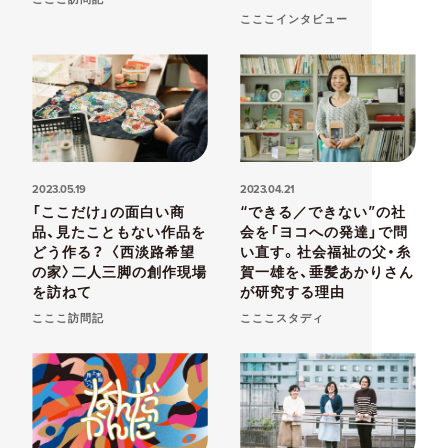
こここインタビュー
2023.05.19
2023.04.21
「ここだけ」の面白い商
“できる／できない”の社
品、見たこともない作品を
会を「ヨコへの発達」で問
どう作る？ 〈西淡路希望
い直す。社会福祉の父・糸
の家〉二人三脚の創作現場
賀一雄を、垂髪あかりさん
を訪ねて
が研究する理由
こここ訪問記
こここスタディ