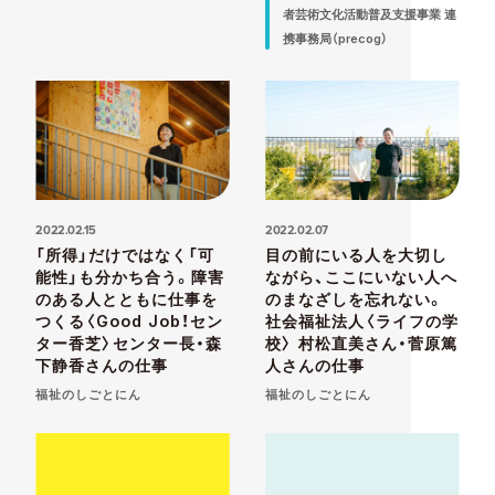
者芸術文化活動普及支援事業 連
携事務局（precog）
2022.02.15
2022.02.07
「所得」だけではなく「可
目の前にいる人を大切し
能性」も分かち合う。障害
ながら、ここにいない人へ
のある人とともに仕事を
のまなざしを忘れない。
つくる〈Good Job！セン
社会福祉法人〈ライフの学
ター香芝〉センター長・森
校〉 村松直美さん・菅原篤
下静香さんの仕事
人さんの仕事
福祉のしごとにん
福祉のしごとにん