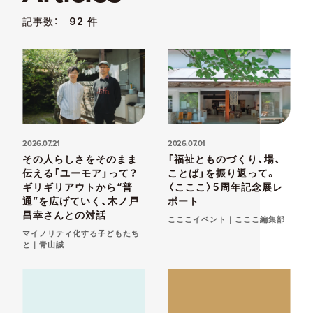
記事数：
92 件
2026.07.21
2026.07.01
その人らしさをそのまま
「福祉とものづくり、場、
伝える「ユーモア」って？
ことば」を振り返って。
ギリギリアウトから“普
〈こここ〉5周年記念展レ
通”を広げていく、木ノ戸
ポート
昌幸さんとの対話
こここイベント｜こここ編集部
マイノリティ化する子どもたち
と｜青山誠