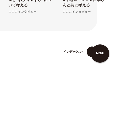
いて考える
んと共に考える
こここインタビュー
こここインタビュー
イ
ン
デ
ッ
ク
ス
へ
MENU
イ
ン
デ
ッ
ク
ス
へ
こここについて
タグ一覧