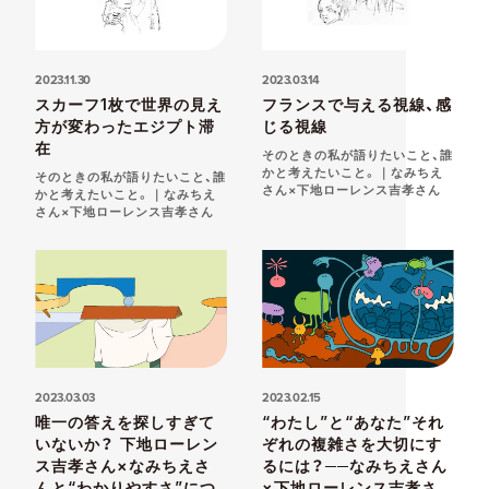
2023.11.30
2023.03.14
スカーフ1枚で世界の見え
フランスで与える視線、感
方が変わったエジプト滞
じる視線
在
そのときの私が語りたいこと、誰
かと考えたいこと。｜なみちえ
そのときの私が語りたいこと、誰
さん×下地ローレンス吉孝さん
かと考えたいこと。｜なみちえ
さん×下地ローレンス吉孝さん
2023.03.03
2023.02.15
唯一の答えを探しすぎて
“わたし”と“あなた”それ
いないか？ 下地ローレン
ぞれの複雑さを大切にす
ス吉孝さん×なみちえさ
るには？──なみちえさん
んと“わかりやすさ”につ
×下地ローレンス吉孝さ