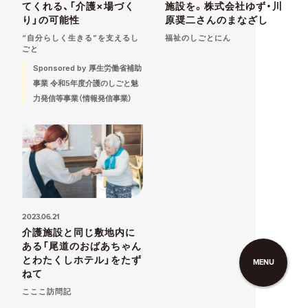
てくれる、「介護×場づく
施設を。株式会社ゆず・川
り」の可能性
原奨二さんのまなざし
“自分らしく生きる”を支えるし
福祉のしごとにん
ごと
Sponsored by 厚生労働省補助
事業 令和5年度介護のしごと魅
力発信等事業（情報発信事業）
2023.06.21
介護施設と同じ敷地内に
ある「尾道のおばあちゃん
とわたくしホテル」をたず
MENU
ねて
こここ訪問記