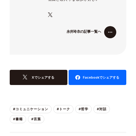
永
井
玲
衣
の
記
事
一
覧
へ
永
井
玲
衣
の
記
事
一
覧
へ
Xでシェアする
Facebookでシェアする
#コミュニケーション
#トーク
#哲学
#対話
#書籍
#言葉