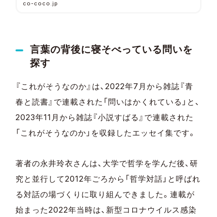
なで考えていくシリーズ。初回は、哲学対話の
co-coco.jp
活動を幅広く行う永井玲衣さん、地域で遊び場
づくりなどを手掛けられてきた西川正さん、在
宅医療の現場でさまざまな企画をされる平田
節子さんの3名に「何かあったらどうするんで
すか？」をテーマにご寄稿いただきました。
言葉の背後に寝そべっている問いを
探す
『これがそうなのか』は、2022年7月から雑誌『青
春と読書』で連載された「問いはかくれている」と、
2023年11月から雑誌『小説すばる』で連載された
「これがそうなのか」を収録したエッセイ集です。
著者の永井玲衣さんは、大学で哲学を学んだ後、研
究と並行して2012年ごろから「哲学対話」と呼ばれ
る対話の場づくりに取り組んできました。連載が
始まった2022年当時は、新型コロナウイルス感染