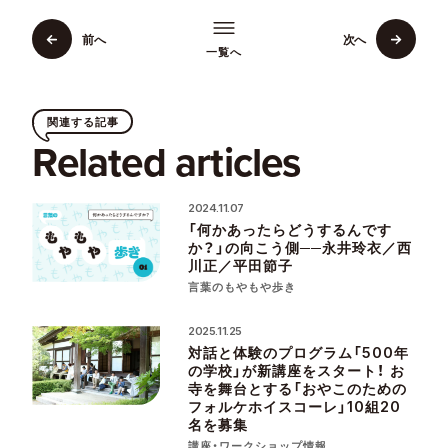
前へ
次へ
一覧へ
関連する記事
Related articles
2024.11.07
「何かあったらどうするんです
か？」の向こう側──永井玲衣／西
川正／平田節子
言葉のもやもや歩き
2025.11.25
対話と体験のプログラム「500年
の学校」が新講座をスタート！ お
寺を舞台とする「おやこのための
フォルケホイスコーレ」10組20
名を募集
講座・ワークショップ情報