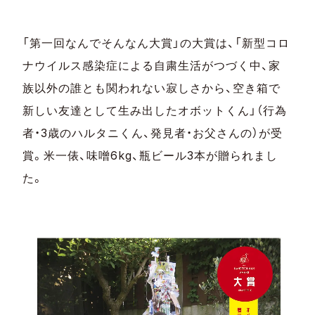
「第一回なんでそんなん大賞」の大賞は、「新型コロ
ナウイルス感染症による自粛生活がつづく中、家
族以外の誰とも関われない寂しさから、空き箱で
新しい友達として生み出したオボットくん」（行為
者・
3
歳のハルタニくん、発見者・お父さんの）が受
賞。米一俵、味噌
6kg
、瓶ビール
3
本が贈られまし
た。