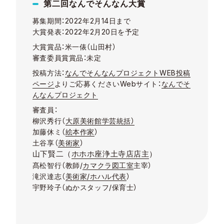
第二回なんでそんなん大賞
募集期間：
2022
年
2
月
14
日まで
大賞発表：
2022
年
2
月20日を予定
大賞賞品：米一俵（山田村）
審査委員賞賞品：未定
投稿方法：
なんでそんなんプロジェクト
WEB
投稿
ページ
よりご応募ください
Web
サイト：
なんでそ
んなんプロジェクト
審査員：
柳沢秀行（
大原美術館学芸統括）
加藤休ミ（
絵本作家
）
土谷享（
美術家
）
山下賢二（
ホホホ座浄土寺店店主
）
髙松智行（教師/
カマクラ図工室
主宰）
滝沢達志（
美術家
/ホハル代表
）
宇野玲子（ぬかスタッフ/保育士）