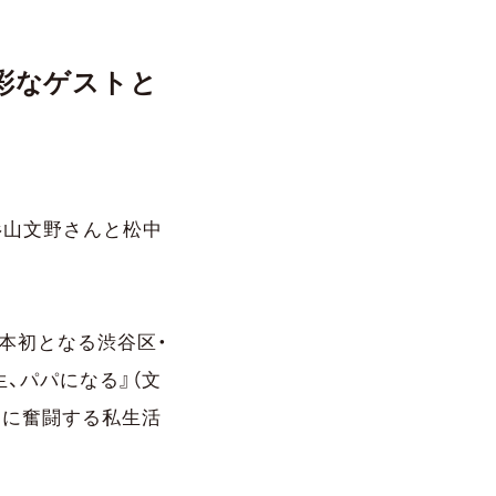
多彩なゲストと
杉山文野さんと松中
日本初となる渋谷区・
、パパになる』（文
てに奮闘する私生活