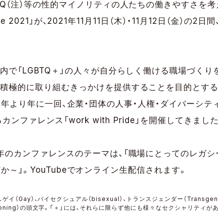
TQ（注）等の性的マイノリティの人たちの働きやすさを
Pride 2021」が、2021年11月11日（木）・11月12日（金）
内で「LGBTQ＋」の人々が自分らしく働ける職場づく
積極的に取り組むきっかけを提供することを目的とする、
〉。2012年より年に一回、企業・団体の人事・人権・ダイバー
カンファレンス「work with Pride」を開催してきまし
年のカンファレンスのテーマは、「職場にとってのレガシーと
とは何か～」。YouTubeでオンライン生配信されます。
）、ゲイ（Gay）、バイセクシュアル（bisexual）、トランスジェンダー（Transge
estioning）の頭文字。「＋」には、それらに限らず他にも様々なセクシャリティ