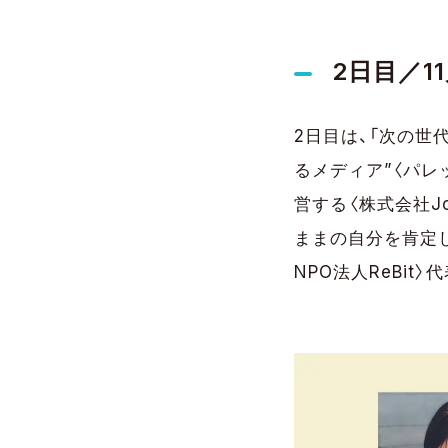
2日目／11月
2日目は、「次の世
るメディア”〈パレ
営する〈株式会社Jo
ままの自分を肯定
NPO法人ReBi