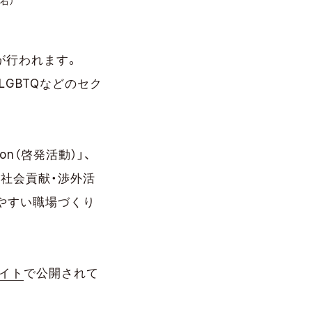
右）
表が行われます。
けるLGBTQなどのセク
tion（啓発活動）」、
nt（社会貢献・渉外活
きやすい職場づくり
サイト
で公開されて