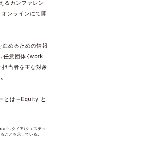
考えるカンファレン
の2日間、オンラインにて開
りを進めるための情報
任意団体〈work
シティ担当者を主な対象
た。
は～Equity と
nder）、クイア/クエスチョ
があることを示している。