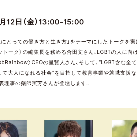
12日（金）13:00-15:00
代にとっての働き方と生き方」をテーマにしたトークを実
ットーク〉の編集長を務める合田文さん、LGBTの人に向
bRainbow〉CEOの星賢人さん、そして、“LGBT含む
して大人になれる社会”を目指して教育事業や就職支援な
t〉代表理事の藥師実芳さんが登壇します。