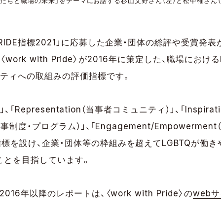
かたちと職場の未来」をテーマにお話する杉山文野さん（左）と松中権さん（
PRIDE指標2021」に応募した企業・団体の総評や受賞発
、〈work with Pride〉が2016年に策定した、職場にお
リティへの取組みの評価指標です。
」、「Representation（当事者コミュニティ）」、「Inspira
（人事制度・プログラム）」、「Engagement/Empowerme
指標を設け、企業・団体等の枠組みを超えてLGBTQが働
ことを目指しています。
016年以降のレポートは、〈work with Pride〉の
web