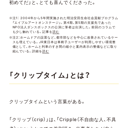
初めてだ」と、とても喜んでくださった。
※注1： 2004年から5年間実施された明治安田生命社会貢献プログラム
「エイブルアートオンステージ」。第4期、第5期の支援先であった
NPO法人ダンスボックスの公演に筆者は出演した。前回のコラムで
も少し触れている。記事を
読む
※注2：ホームドアの設置など、都市部などを中心に改善されているケー
スも増えている。JR東日本は車椅子ユーザーが利用しやすい環境整
備として、ホームと列車のすき間の縮小と案内表示の整備などに取り
組んでいる。詳細を
読む
「クリップタイム」とは？
クリップタイムという言葉がある。
「クリップ（crip）」は、「Cripple（不自由な人、不具