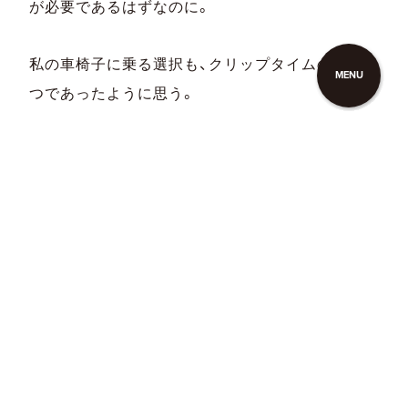
が必要であるはずなのに。
私の車椅子に乗る選択も、クリップタイムのひと
MENU
つであったように思う。
先日、同じ簡易型電動車椅子に乗る友人からこん
なことを言われた。
「あなた5にしてるでしょ？！」
車椅子の操作をするジョイスティックのディスプ
レイには、バッテリーの残量と、スピードが記載さ
れている。スピードは亀からうさぎのマークが書
いてあり、速度を1～5段階に切り替えることがで