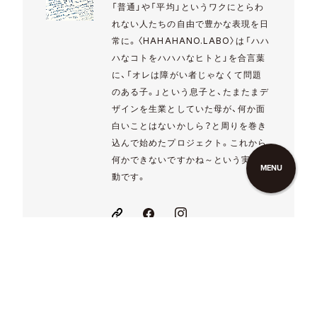
「普通」や「平均」というワクにとらわ
れない人たちの自由で豊かな表現を日
常に。〈HAHAHANO.LABO〉は「ハハ
ハなコトをハハハなヒトと」を合言葉
に、「オレは障がい者じゃなくて問題
のある子。」という息子と、たまたまデ
ザインを生業としていた母が、何か面
白いことはないかしら？と周りを巻き
込んで始めたプロジェクト。これから
何かできないですかね～という実験活
MENU
動です。
H
A
H
A
H
A
N
O
.
L
A
B
O
の
記
事
一
覧
へ
H
A
H
A
H
A
N
O
.
L
A
B
O
の
記
事
一
覧
へ