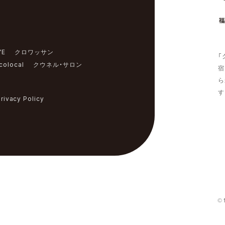
YE
クロワッサン
「
colocal
クウネル・サロン
宿
ら
す
rivacy Policy
© 