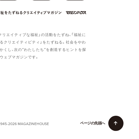
クリエイティブな福祉」の活動をたずね、「福祉に
るクリエイティビティ」をたずねる。社会をやわ
かくし、次の“わたしたち”を創造するヒントを探
ウェブマガジンです。
ペ
ー
ジ
の
先
頭
へ
1945-2026 MAGAZINEHOUSE
ペ
ー
ジ
の
先
頭
へ