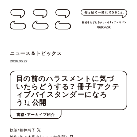
ニュース＆トピックス
2026.05.27
目の前のハラスメントに気づ
いたらどうする？ 冊子『アクテ
ィブバイスタンダーになろ
う！』公開
書籍・アーカイブ紹介
執筆：
福井尚子
編集：
佐々木将史（こここ編集部）