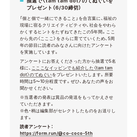
抽選で〈tam tam dot〉のてぬぐいを
プレゼント（6/30締切）
「個と個で一緒にできること」を合言葉に、福祉の
現場に宿るクリエイティビティや、社会をやわら
かくするヒントをたずねてきたこの5年間。ここ
から先の〈こここ〉をさらに育てていくため、5周
年の節目に読者のみなさんに向けたアンケート
を実施しています。
アンケートにお答えくださった方から抽選で5名
様に、
こここなイッピンでも紹介した〈tam tam
dot〉のてぬぐい
をプレゼントいたします。所要
時間は5〜10分程度です。ぜひ、あなたの声をお
聞かせください。
※当選者の発表は賞品の発送をもってかえさせ
ていただきます。
※色・柄は編集部がセレクトしたものをお送りし
ます。
読者アンケート：
https://form.run/@co-coco-5th