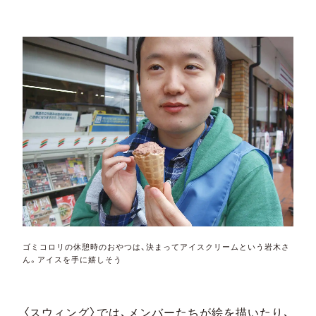
般参加者を交えたゴミ退治企画「♡祝・第200
回ゴミコロリ♡」を開催。清掃に加え、17年間
の「ゴミコロリ史跡」を巡ります。
ゴミコロリの休憩時のおやつは、決まってアイスクリームという岩木さ
ん。アイスを手に嬉しそう
〈スウィング〉では、メンバーたちが絵を描いたり、