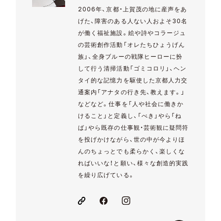
2006年、京都・上賀茂の地に産声をあ
げた、障害のある人ない人およそ30名
が働く福祉施設。絵や詩やコラージュ
の芸術創作活動「オレたちひょうげん
族」、全身ブルーの戦隊ヒーローに扮
して行う清掃活動「ゴミコロリ」、ヘン
タイ的な記憶力を駆使した京都人力交
通案内「アナタの行き先、教えます。」
などなど。仕事を「人や社会に働きか
けること」と定義し、「べき」やら「ね
ば」やら既存の仕事観・芸術観に疑問符
を投げかけながら、世の中が今よりほ
んのちょっとでも柔らかく、楽しくな
ればいいな！と願い、様々な創造的実践
を繰り広げている。