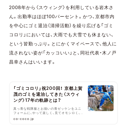
2008年から〈スウィング〉を利用している岩木さ
ん。出勤率はほぼ100パーセント。かつ、京都市内
を中心にゴミ退治（清掃活動）を繰り広げる「ゴミ
コロリ」においては、大雨でも大雪でも休まない、
という皆勤っぷり。とにかくマイペースで、他人に
流されない姿が「カッコいい」と、同社代表・木ノ戸
昌幸さんはいいます。
「ゴミコロリ」祝200回！ 京都上賀
茂のゴミを退治してきた〈スウィ
ング〉17年の軌跡とは？
真っ青な戦隊服とお揃いの青ゼッケンをユニ
フォームに、やって楽しく、見てオモシロく、
京都のまちを美化する「ゴミコロリ」がいよい
co-coco.jp
よ200回を迎えます。主催する福祉施設〈スウ
ィング（Swing）〉が2025年6月15日（日）に一