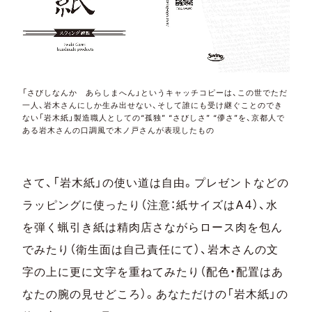
「さびしなんか あらしまへん」というキャッチコピーは、この世でただ
一人、岩木さんにしか生み出せない、そして誰にも受け継ぐことのでき
ない「岩木紙」製造職人としての“孤独” “さびしさ” “儚さ”を、京都人で
ある岩木さんの口調風で木ノ戸さんが表現したもの
さて、「岩木紙」の使い道は自由。プレゼントなどの
ラッピングに使ったり（注意：紙サイズはA4）、水
を弾く蝋引き紙は精肉店さながらロース肉を包ん
でみたり（衛生面は自己責任にて）、岩木さんの文
字の上に更に文字を重ねてみたり（配色・配置はあ
なたの腕の見せどころ）。あなただけの「岩木紙」の