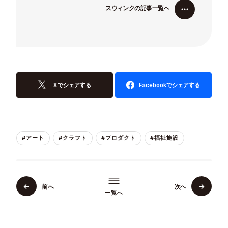
ス
ウ
ィ
ン
グ
の
記
事
一
覧
へ
ス
ウ
ィ
ン
グ
の
記
事
一
覧
へ
Xでシェアする
Facebookでシェアする
#アート
#クラフト
#プロダクト
#福祉施設
前へ
次へ
一覧へ