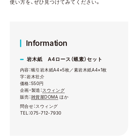
使い方を、ぜひ見つけてみてください。
Information
岩木紙 A4ロース（蝋素）セット
内容：蝋引岩木紙A4×5枚／素岩木紙A4×1枚
字：岩木壮介
価格：550円
企画・製造：
スウィング
販売：
雑貨屋DOMA
ほか
問合せ：スウィング
TEL：075-712-7930