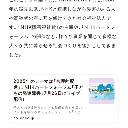
年の設立以来、NHKと連携しながら障害のある人
や高齢者の声に耳を傾けてきた社会福祉法人で
す。「NHK障害福祉賞」の主宰や、「NHKハートフ
ォーラム」の開催など、様々な事業を通じて多様な
人々が共に暮らせる社会づくりを後押ししてきま
した。
2025年のテーマは「合理的配
慮」。NHKハートフォーラム「子ど
もの発達障害」7月26日にライブ
配信！
子どもの発達障害における基礎知識や支援の
ヒントを学べるオンラインフォーラム「子ども
の発達障害2025」が、2025年7月26日（土）
co-coco.jp
13:30〜17:30に開催されます。主催するのは
〈NHK厚生文化事業団〉（NHK HEARTS）。昨