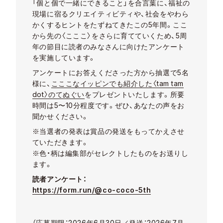
「個と個で一緒にできること」を合言葉に、福祉の
現場に宿るクリエイティビティや、社会をやわら
かくするヒントをたずねてきたこの5年間。ここ
から先の〈こここ〉をさらに育てていくため、5周
年の節目に読者のみなさんに向けたアンケート
を実施しています。
アンケートにお答えくださった方から抽選で5名
様に、
こここなイッピンでも紹介した〈tam tam
dot〉のてぬぐい
をプレゼントいたします。所要
時間は5〜10分程度です。ぜひ、あなたの声をお
聞かせください。
※当選者の発表は賞品の発送をもってかえさせ
ていただきます。
※色・柄は編集部がセレクトしたものをお送りし
ます。
読者アンケート：
https://form.run/@co-coco-5th
（応募期限：2026年6月30日／発送：2026年7月