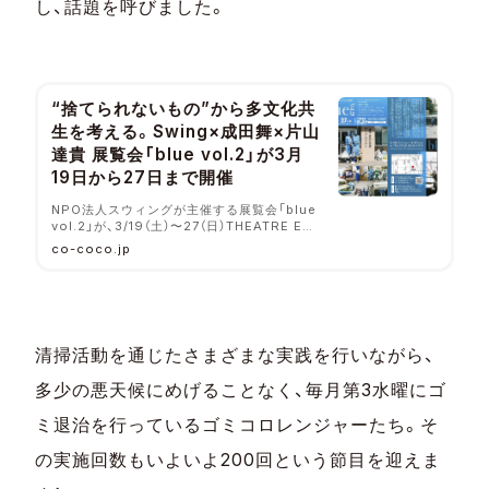
し、話題を呼びました。
“捨てられないもの”から多文化共
生を考える。Swing×成田舞×片山
達貴 展覧会「blue vol.2」が3月
19日から27日まで開催
NPO法人スウィングが主催する展覧会「blue
vol.2」が、3/19（土）〜27（日）THEATRE E9
KYOTOにて開催されます。「捨てられないも
co-coco.jp
の」に注目し、地域、年齢、職業など様々な12名
にインタビューした記録の展示です。
清掃活動を通じたさまざまな実践を行いながら、
多少の悪天候にめげることなく、毎月第3水曜にゴ
ミ退治を行っているゴミコロレンジャーたち。そ
の実施回数もいよいよ200回という節目を迎えま