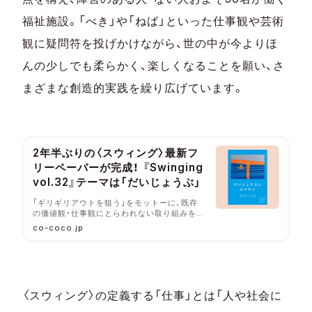
福祉施設。「べき」や「ねば」といった仕事観や芸術
観に疑問符を投げかけながら、世の中が今よりほ
んの少しでも柔らかく、楽しくなることを願い、さ
まざまな創造的実践を繰り広げています。
2年半ぶりの〈スウィング〉最新フ
リーペーパーが完成！ 『Swinging
vol.32』テーマは「だいじょうぶ」
「ギリギリアウトを狙う」をモットーに、既存
の価値観・仕事観にとらわれない取り組みを続
ける生活介護施設〈Swing（スウィング）〉（京
co-coco.jp
都市・上賀茂）が、約2年半ぶりとなるフリーペ
ーパー『Swinging vol.32』を発行。テーマ
は「だいじょうぶになりたい」で、所属するメ
ンバーや、代表・木ノ戸昌幸さんの思いや希望
を「絵本」のような形で展開した最新号です。
会報誌として創刊した2006年から、フリーペ
〈スウィング〉の定義する「仕事」とは「人や社会に
ーパーになっていった経緯など、
『Swinging』の制作の裏側までご紹介しま