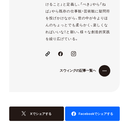
けること」と定義し、「べき」やら「ね
ば」やら既存の仕事観・芸術観に疑問符
を投げかけながら、世の中が今よりほ
んのちょっとでも柔らかく、楽しくな
ればいいな！と願い、様々な創造的実践
を繰り広げている。
ス
ウ
ィ
ン
グ
の
記
事
一
覧
へ
ス
ウ
ィ
ン
グ
の
記
事
一
覧
へ
Xでシェアする
Facebookでシェアする