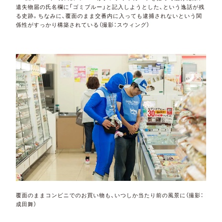
遺失物届の氏名欄に「ゴミブルー」と記入しようとした、という逸話が残
る史跡。ちなみに、覆面のまま交番内に入っても逮捕されないという関
係性がすっかり構築されている（撮影：スウィング）
覆面のままコンビニでのお買い物も、いつしか当たり前の風景に（撮影：
成田舞）