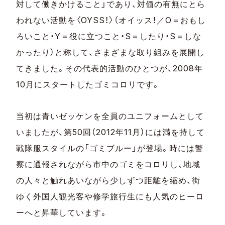
対して働きかけること」であり、対価の有無にとら
す。
われない活動を〈OYSS！〉（オイッス！／O＝おもし
ろいこと・Y＝役に立つこと・S＝したり・S＝しな
かったり）と称して、さまざまな取り組みを展開し
てきました。その代表的活動のひとつが、2008年
10月にスタートしたゴミコロリです。
当初は青いゼッケンを全員のユニフォームとして
いましたが、第50回（2012年11月）には満を持して
戦隊服スタイルの「ゴミブルー」が登場。時には警
察に通報されながら市中のゴミをコロリし、地域
の人々と触れあいながら少しずつ距離を縮め、街
ゆく外国人観光客や修学旅行生にも人気のヒーロ
ーへと昇華しています。