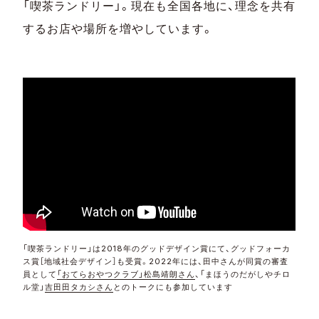
「喫茶ランドリー」。現在も全国各地に、理念を共有
するお店や場所を増やしています。
「喫茶ランドリー」は2018年のグッドデザイン賞にて、グッドフォーカ
ス賞［地域社会デザイン］も受賞。2022年には、田中さんが同賞の審査
員として
「おてらおやつクラブ」松島靖朗さん
、「まほうのだがしやチロ
ル堂」
吉田田タカシさん
とのトークにも参加しています