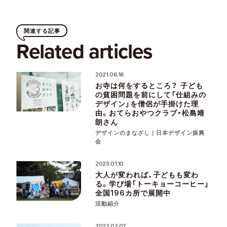
関連する記事
Related articles
2021.06.16
お寺は何をするところ？ 子ども
の貧困問題を前にして「仕組みの
デザイン」を僧侶が手掛けた理
由。おてらおやつクラブ・松島靖
朗さん
デザインのまなざし｜日本デザイン振興
会
2023.01.10
大人が変われば、子どもも変わ
る。学び場「トーキョーコーヒー」
全国196カ所で展開中
活動紹介
2022.02.07