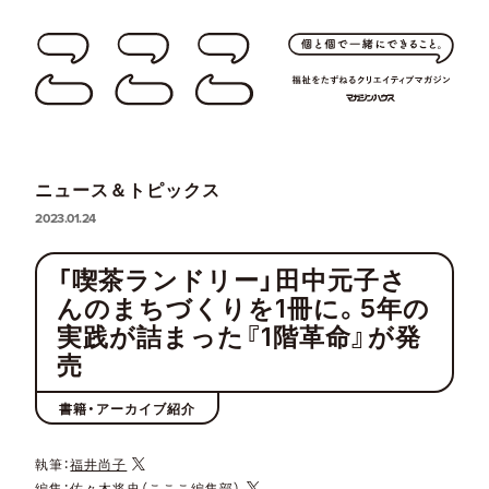
ニュース＆トピックス
2023.01.24
「喫茶ランドリー」田中元子さ
んのまちづくりを1冊に。5年の
実践が詰まった『1階革命』が発
売
書籍・アーカイブ紹介
執筆：
福井尚子
編集：
佐々木将史（こここ編集部）