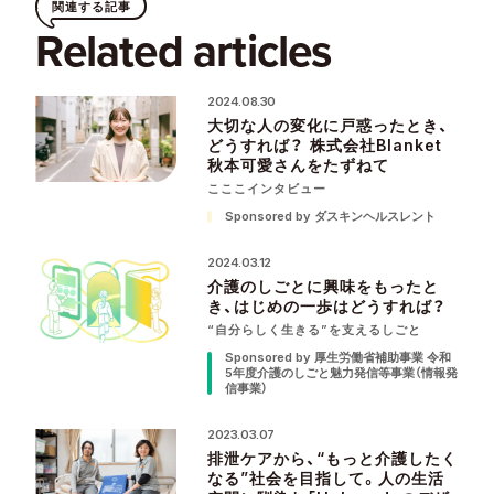
関連する記事
Related articles
2024.08.30
大切な人の変化に戸惑ったとき、
どうすれば？ 株式会社Blanket
秋本可愛さんをたずねて
こここインタビュー
Sponsored by ダスキンヘルスレント
2024.03.12
介護のしごとに興味をもったと
き、はじめの一歩はどうすれば？
“自分らしく生きる”を支えるしごと
Sponsored by 厚生労働省補助事業 令和
5年度介護のしごと魅力発信等事業（情報発
信事業）
2023.03.07
排泄ケアから、“もっと介護したく
なる”社会を目指して。人の生活