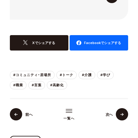
K
A
I
G
O
L
E
A
D
E
R
S
の
記
事
一
覧
へ
Xでシェアする
Facebookでシェアする
#コミュニティ・居場所
#トーク
#介護
#学び
#職業
#言葉
#高齢化
前へ
次へ
一覧へ