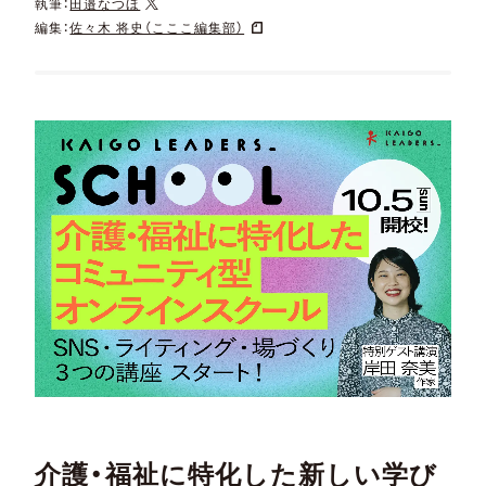
執筆：
田邉なつほ
編集：
佐々木 将史（こここ編集部）
介護・福祉に特化した新しい学び