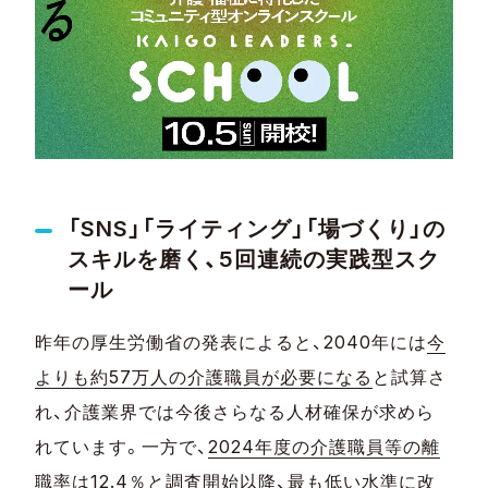
「SNS」「ライティング」「場づくり」の
スキルを磨く、5回連続の実践型スク
ール
昨年の厚生労働省の発表によると、2040年には
今
よりも
約57万人の介護職員が必要になる
と試算さ
れ、介護業界では今後さらなる人材確保が求めら
れています。一方で、
2024年度の介護職員等の離
職率は12.4％
と調査開始以降、最も低い水準に改