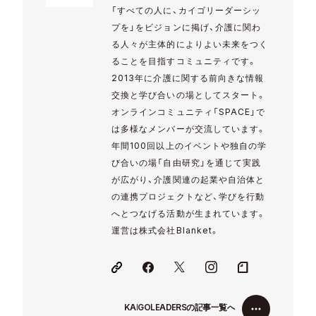
「すべての人に、カイゴリーダーシッ
プを」をビジョンに掲げ、介護に関わ
る人々が主体的によりよい未来をつく
ることを目指すコミュニティです。
2013年に介護に関する前向きな情報
交換と学び合いの場としてスタート。
オンラインコミュニティ「SPACE」で
は多様なメンバーが交流しています。
年間100回以上のイベントや独自の学
び合いの場「自由研究」を通じて実践
が広がり、介護関連の起業や自治体と
の連携プロジェクトなど、学びを行動
へとつなげる活動が生まれています。
運営は株式会社Blanket。
K
A
I
G
O
L
E
A
D
E
R
S
の
記
事
一
覧
へ