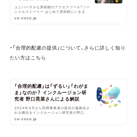
ユニバーサルな美術館のアクセスツール「ソー
シャルストーリー はじめて美術館にいきま
す。」が全国立美術館で公開。主に発達障害の
co-coco.jp
ある人に向けて開発されましたが、知的障害や
学習障害のある人、外国にルーツを持つ人、初
めて美術館に来館する人など、誰もが使えるツ
ールです。
・「合理的配慮の提供」について、さらに詳しく知り
たい方はこちら
「合理的配慮」は「ずるい」「わがま
ま」なのか？ インクルージョン研
究者 野口晃菜さんによる解説
2024年4月から民間事業者の提供が義務化さ
れる概念をインクルージョン研究者の野口晃
菜さんに解説いただきました。
co-coco.jp