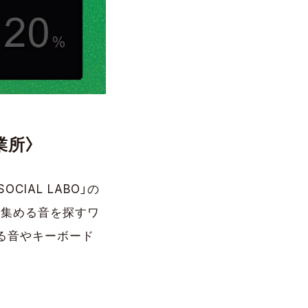
業所〉
CIAL LABO」の
と集める音を探すワ
る音やキーボード