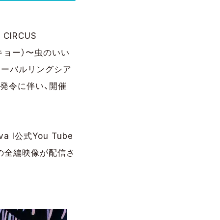
IRCUS
ーキョー）〜虫のいい
グローバルリングシア
発令に伴い、開催
a l公式You Tube
作品の全編映像が配信さ