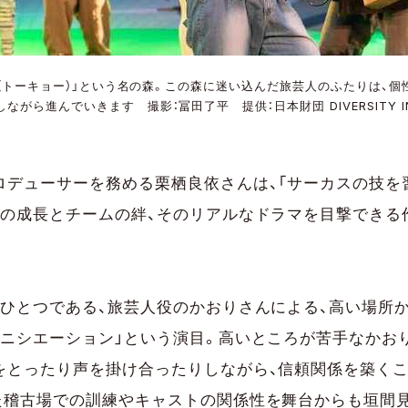
Y∞（トーキョー）」という名の森。この森に迷い込んだ旅芸人のふたりは、
がら進んでいきます 撮影：冨田了平 提供：日本財団 DIVERSITY IN 
ロデューサーを務める栗栖良依さんは、「サーカスの技を
りの成長とチームの絆、そのリアルなドラマを目撃できる
のひとつである、旅芸人役のかおりさんによる、高い場所
イニシエーション」という演目。高いところが苦手なかお
をとったり声を掛け合ったりしながら、信頼関係を築く
た稽古場での訓練やキャストの関係性を舞台からも垣間