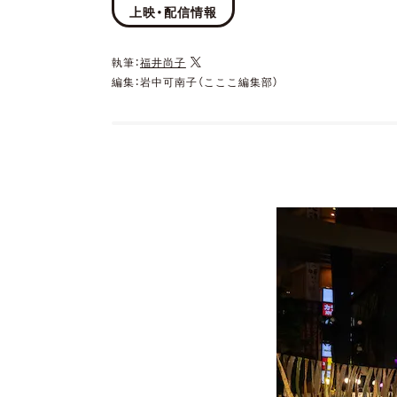
上映・配信情報
執筆：
福井尚子
編集：岩中可南子（こここ編集部）