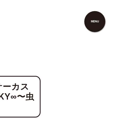
MENU
ルサーカス
∞KY∞〜虫