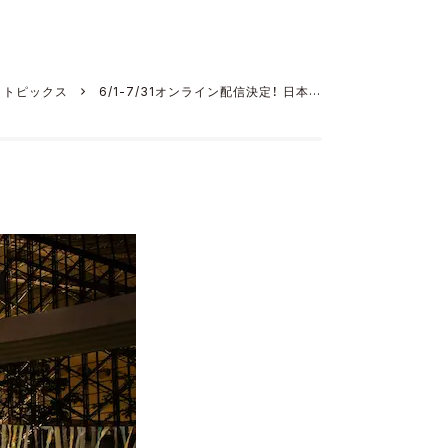
＆トピックス
6/1-7/31オンライン配信決定！ 日本初
ーシャルサーカスカンパニーによる公演 True Clolors
CIRCUS『T∞KY∞〜虫のいい話〜』