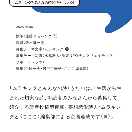
ムラキングとみんなの詩（うた） vol.06
2025.06.06
執筆：
遠藤ジョバンニ
撮影：鈴木竜一朗
募集テーマ文字：
ムラキング
募集テーマ写真：水越雅人（認定NPO法人クリエイティブ
サポートレッツ）
編集：中田一会・岩中可南子（こここ編集部）
「ムラキングとみんなの詩（うた）」は、「生活から生
まれた切実な詩」を読者のみなさんから募集して
紹介する読者投稿型連載。妄想恋愛詩人・ムラキン
グと〈こここ〉編集部による企画連載です（※）。