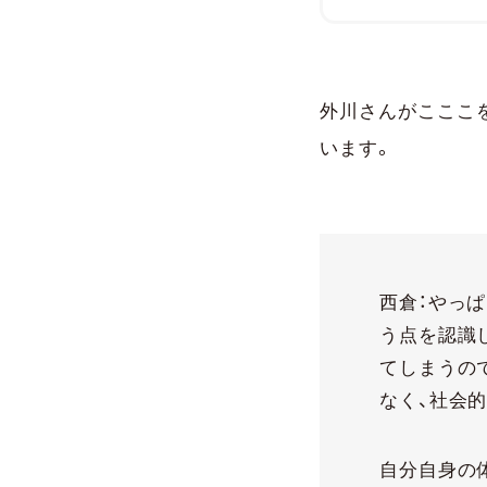
です。不当な差別
キズム』という言
したいと感じてい
たち―「問題経験
ついての研究者で
外川さんがこここ
います。
西倉：やっ
う点を認識
てしまうの
なく、社会
自分自身の