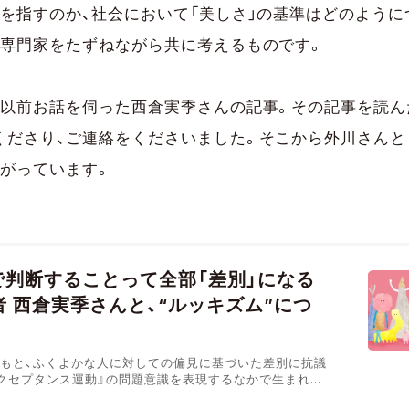
何を指すのか、社会において「美しさ」の基準はどのよう
な専門家をたずねながら共に考えるものです。
、以前お話を伺った西倉実季さんの記事。その記事を読ん
くださり、ご連絡をくださいました。そこから外川さんと
ながっています。
で判断することって全部「差別」になる
者 西倉実季さんと、“ルッキズム”につ
ともと、ふくよかな人に対しての偏見に基づいた差別に抗議
アクセプタンス運動』の問題意識を表現するなかで生まれた
ッキズム』の用いられ方を見ると、ふたつの側面があるよう