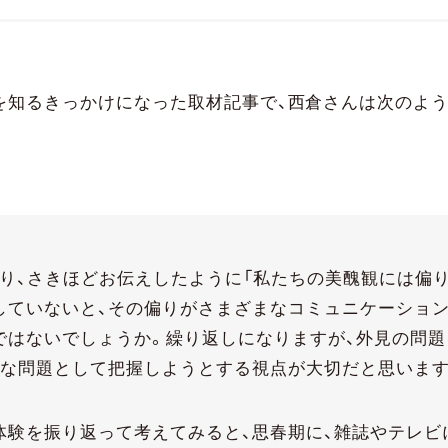
を把握するための網として学術研究で使われてきた『ルッ
葉と、社会のなかでみんなが『これはルッキズムだ」と名指
る現象』そう語るのは西倉実季さん。『顔にあざのある女性
の語り」の社会学』の著者であり、外見を理由にした差別に
ある西倉さんにお話を伺った。
を知るきっかけになった取材記事で、西倉さんは次のよ
ぱり、さきほどお伝えしたように「私たちの美醜観には偏
していないと、その偏りがさまざまなコミュニケーショ
ではないでしょうか。繰り返しになりますが、外見の問題
的な問題として把握しようとする視点が大切だと思います
体験を振り返って考えてみると、思春期に、雑誌やテレビ