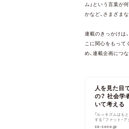
ム」という言葉が
かなど、さまざま
連載のきっかけは
こに関心をもって
め、連載企画につ
人を見た目
の？ 社会学
いて考える
「ルッキズムはも
する『ファット・
言葉」「現状の『ル
co-coco.jp