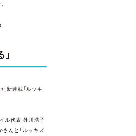
す。
）
る」
った新連載「
ルッキ
イル代表 外川浩子
かさんと「ルッキズ