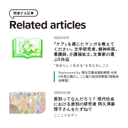
関連する記事
Related articles
2023.12.13
「ケア」を感じたマンガを教えて
ください。文学研究者、精神科医、
看護師、介護福祉士、文筆家の選
ぶ5作品
“自分らしく生きる”を支えるしごと
Sponsored by 厚生労働省補助事業 令和
5年度介護のしごと魅力発信等事業（情報発
信事業）
2024.12.06
差別ってなんだろう？ 現代社会
における差別の研究者 阿久澤麻
理子さんをたずねて
こここスタディ