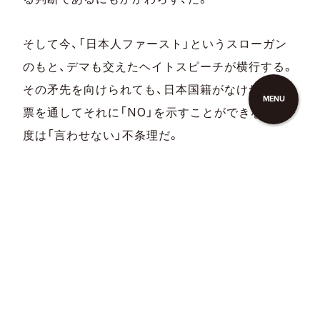
そして今、「日本人ファースト」というスローガン
のもと、デマも交えたヘイトスピーチが横行する。
その矛先を向けられても、日本国籍がなければ、投
MENU
票を通してそれに「NO」を示すことができない。今
度は「言わせない」不条理だ。
「言わなくてもわかれよ」と「言わなきゃわからな
い」、そしてそもそも「言わせない」の狭間で、マイ
ノリティや脆弱な立場にいる人たちが翻弄されて
いる。その現状さえも「言わなければわからない」
社会でいいのだろうか。
＊注：全国難民弁護団連絡会議の声明（2023年5月29日）より