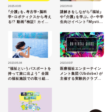
2025.03.13
2023.11.03
「介護」を、考古学・脳科
謎解きをしながら「福祉」
学・ロボティクスから考え
や「介護」を学ぶ。小・中学
る!? 動画「検証！ カイゴ
生向けイベント「Mystic
のゴカイ学」を大阪府が配
Minds」が12月3日〈水戸
信
オーパ〉で開催
2023.05.04
2023.03.17
“福祉というパスポートを
医療福祉エンターテイン
持って旅に出よう” 全国
メント集団〈Ubdobe〉が
の福祉施設での取り組み
主催する実験的クラブイ
を体験する「福祉留学」参
ベント「UNIVERSAL
加者募集中！
CHAOS -Reunite-」が
コロナ禍を経て3年ぶりの
開催！