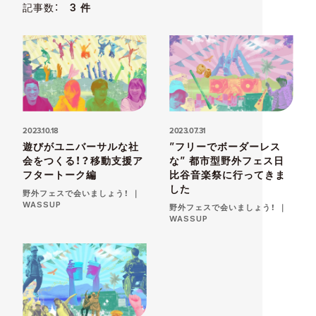
記事数：
3 件
2023.10.18
2023.07.31
遊びがユニバーサルな社
”フリーでボーダーレス
会をつくる！？移動支援ア
な” 都市型野外フェス日
フタートーク編
比谷音楽祭に行ってきま
した
野外フェスで会いましょう！ ｜
WASSUP
野外フェスで会いましょう！ ｜
WASSUP