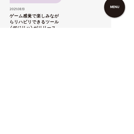
MENU
2021.08.13
ゲーム感覚で楽しみなが
らリハビリできるツール
〈デジリハ〉がリリース
イ
ン
デ
ッ
ク
ス
へ
イ
ン
デ
ッ
ク
ス
へ