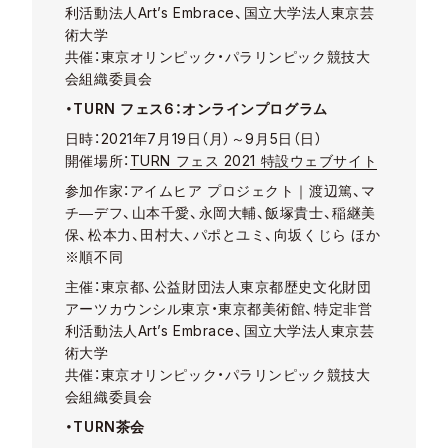
利活動法人
Art’s Embrace
、国立大学法人東京芸
術大学
共催：東京オリンピック・パラリンピック競技大
会組織委員会
・
TURN
フェス
6
：オンラインプログラム
日時：
2021
年
7
月
19
日（月）～
9
月
5
日（日）
開催場所：
TURN
フェス
2021
特設ウェブサイト
参加作家：アイムヒア
プロジェクト｜渡辺篤、マ
チ―デフ、山本千愛、永岡大輔、飯塚貴士、稲継美
保、松本力、田村大、パポとユミ、向坂くじら
ほか
※順不同
主催：東京都、公益財団法人東京都歴史文化財団
アーツカウンシル東京・東京都美術館、特定非営
利活動法人
Art’s Embrace
、国立大学法人東京芸
術大学
共催：東京オリンピック・パラリンピック競技大
会組織委員会
・
TURN
茶会