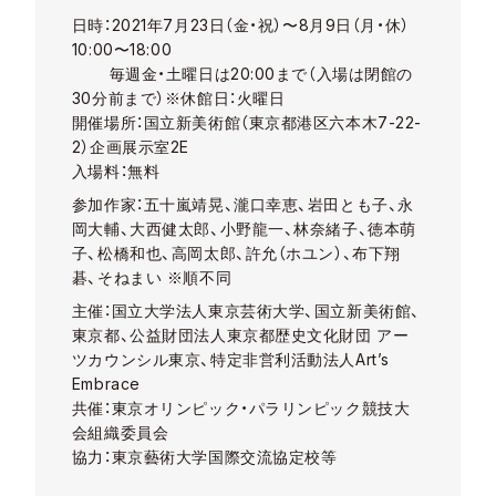
日時：
2021
年
7
月
23
日（金・祝）〜
8
月
9
日（月・休）
10:00
〜
18:00
毎週金・土曜日は
20:00
まで（入場は閉館の
30
分前まで）※休館日：火曜日
開催場所：国立新美術館（東京都港区六本木
7-22-
2
）企画展示室
2E
入場料：無料
参加作家：五十嵐靖晃、瀧口幸恵、岩田とも子、永
岡大輔、大西健太郎、小野龍一、林奈緒子、
徳本萌
子、松橋和也、高岡太郎、許允（ホユン）、布下翔
碁、そねまい
※順不同
主催：国立大学法人東京芸術大学、国⽴新美術館、
東京都、公益財団法人東京都歴史文化財団
アー
ツカウンシル東京、特定非営利活動法人
Art’s
Embrace
共催：東京オリンピック・パラリンピック競技大
会組織委員会
協力：東京藝術大学国際交流協定校等