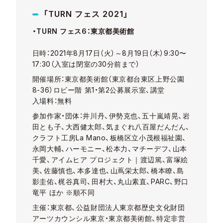
「TURN フェス 2021」
・
TURN
フェス
6
：東京都美術館
日時：
2021
年
8
月
17
日（火）～
8
月
19
日（木）
9:30
〜
17:30
（入室は閉室の
30
分前まで）
開催場所：東京都美術館（東京都台東区上野公園
8-36
）ロビー階
第
1
・第
2
公募展示室、講堂
入場料：無料
参加作家・団体：井川丹、伊勢克也、五十嵐靖晃、岩
田とも子、大西健太郎、気まぐれ八百屋だんだん、
クラフト工房
La Mano
、板橋区立小茂根福祉園、
永岡大輔、ハーモニー、松本力、マチーデフ、山本
千愛、アイムヒア
プロジェクト｜渡辺篤、富塚絵
美、佐藤慎也、本多達也、山蔦栄太郎、橋本瞭、島
影圭佑、梶谷真司、田村大、丸山素直、
PARC、野口
竜平
ほか
※順不同
主催：東京都、公益財団法人東京都歴史文化財団
アーツカウンシル東京・東京都美術館、特定非営