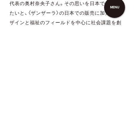
代表の奥村奈央子さん。その思いを日本でも広げ
MENU
たいと、〈ザンザーラ〉の日本での販売に加えて、デ
ザインと福祉のフィールドを中心に社会課題を創
造的に解決するさまざまな活動を行なっていま
す。
2019年には、東京都六本木の〈国立新美術館〉の
〈スーベニアフロムトーキョー〉にて〈ザンザーラ〉
の作品展示販売会を開催。
〈ザンザーラ〉のデザイン性の高い作品と、それら
の誕生のきっかけとなったイタリアの福祉の在り
方に注目してみては？