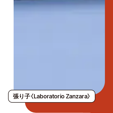
張り子〈Laboratorio Zanzara〉