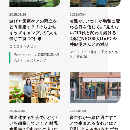
2025.09.26
2025.07.04
遊びと医療ケアの両立を
攻撃が、いつしか融和に変
どう目指す？ 「そらぷち
わる日を信じて。“見えな
キッズキャンプ」の“人を
い”10代と関わり続ける
信じて待つ”仕事
〈認定NPO法人D×P〉今
井紀明さんとの対話
こここインタビュー
マイノリティ化する子どもたち
Sponsored by 公益財団法人そ
と｜青山誠
らぷちキッズキャンプ
2025.03.14
2025.01.20
匿名化する社会で、どう互
多世代が一緒に過ごすこ
いを想像していく？ 離乳
とで生まれる安心とは？
食提供で「すべての人」に
「深川えんみち」をたずね