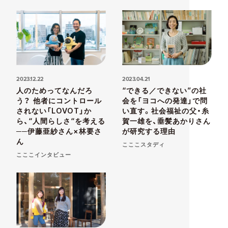
2023.12.22
2023.04.21
人のためってなんだろ
“できる／できない”の社
う？ 他者にコントロール
会を「ヨコへの発達」で問
されない「LOVOT」か
い直す。社会福祉の父・糸
ら、“人間らしさ“を考える
賀一雄を、垂髪あかりさん
──伊藤亜紗さん×林要さ
が研究する理由
ん
こここスタディ
こここインタビュー