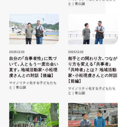
と｜青山誠
2025.12.03
2025.12.02
自分の「当事者性」に気づ
相手との関わり方、つなが
いて、人ともう一度出会い
り方を変える「共事者」
直す。地域活動家・小松理
「共時者」とは？ 地域活動
虔さんとの対話 【後編】
家・小松理虔さんとの対話
【前編】
マイノリティ化する子どもたち
と｜青山誠
マイノリティ化する子どもたち
と｜青山誠