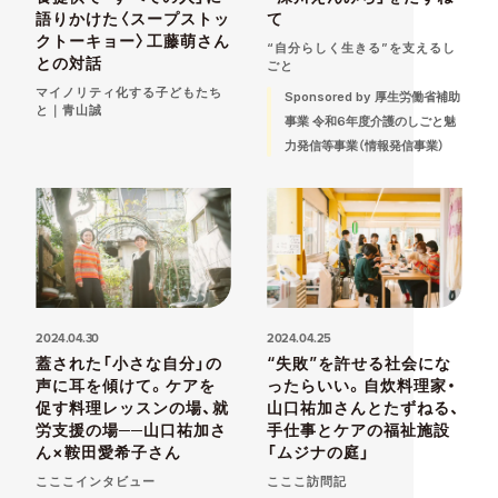
語りかけた〈スープストッ
て
クトーキョー〉工藤萌さん
“自分らしく生きる”を支えるし
との対話
ごと
マイノリティ化する子どもたち
Sponsored by 厚生労働省補助
と｜青山誠
事業 令和6年度介護のしごと魅
力発信等事業（情報発信事業）
2024.04.30
2024.04.25
蓋された「小さな自分」の
“失敗”を許せる社会にな
声に耳を傾けて。ケアを
ったらいい。自炊料理家・
促す料理レッスンの場、就
山口祐加さんとたずねる、
労支援の場──山口祐加さ
手仕事とケアの福祉施設
ん×鞍田愛希子さん
「ムジナの庭」
こここインタビュー
こここ訪問記