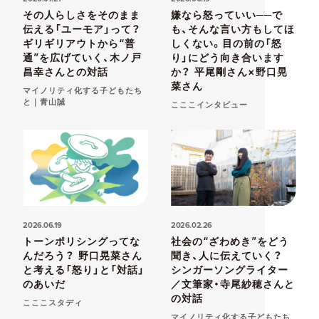
その人らしさをそのまま
嫌なら怒っていい──で
伝える「ユーモア」って？
も、そんな言い方もしてほ
ギリギリアウトから“普
しくない。目の前の「怒
通”を広げていく、木ノ戸
り」にどう向き合います
昌幸さんとの対話
か？ 平尾剛さん×野口晃
菜さん
マイノリティ化する子どもたち
と｜青山誠
こここインタビュー
2026.06.19
2026.02.26
トーンポリシングってな
社会の“ざわめき”をどう
んだろう？ 野口晃菜さん
聞き、人に伝えていく？
と考える「怒り」と「対話」
シンガーソングライター
のあいだ
／文筆家・寺尾紗穂さんと
の対話
こここスタディ
マイノリティ化する子どもたち