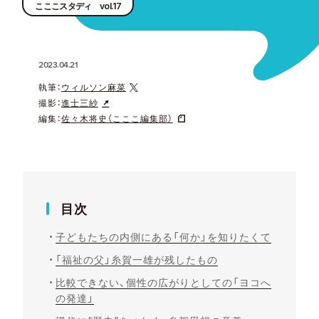
こここスタディ vol.17
2023.04.21
執筆：
ウィルソン麻菜
撮影：
進士三紗
編集：
佐々木将史（こここ編集部）
目次
子どもたちの内側にある「何か」を知りたくて
「福祉の父」糸賀一雄が残したもの
比較できない、個性の広がりとしての「ヨコへ
の発達」