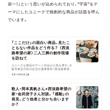
宙一！」という思いが込められており、“宇宙”をテ
ーマにしたユニークで独創的な商品が話題を呼ん
でいます。
「ここだけ」の面白い商品、見たこ
ともない作品をどう作る？ 〈西淡
路希望の家〉二人三脚の創作現場
を訪ねて
ユニークな商品やアート作品が人気を博す、大
阪市東淀川区の生活介護事業所〈西淡路希望
の家〉70名ほどの利用者の就労、生活、表現活
co-coco.jp
動を日々支えるなかで、「スーパーハイパース
ペイシー」を合言葉にしたアイテムが次々と生
まれています。〈社会福祉法人ノーマライゼー
ション協会〉の丸山泰典さん、金武啓子さんに
歌人・岡本真帆さん×西淡路希望の
ご案内いただき、創作現場の裏側に迫りまし
家・金武啓子さん対談。「感動」の
た。
発見、どう他者と分かち合います
か？