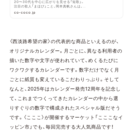
20〜30代を中心に広がりを見せる「短歌」。
注目の歌人「まほぴ」こと、岡本真帆さんは、ふ
とした日常の一コマや感情の移ろいを言葉に
co-coco.jp
したり、誰かの「思い」に共感したりすること
をどう捉えているのでしょうか。障害のある
人の表現を、驚きある雑貨や作品にする大阪市
東淀川区の生活介護事業所〈西淡路希望の家〉
を共に訪ね、美術スタッフの金武啓子さんと対
談いただきました。
〈西淡路希望の家〉の代表的な商品といえるのが、
オリジナルカレンダー。月ごとに、異なる利用者の
描いた数字や文字が使われていて、めくるたびに
ワクワクするカレンダーです。数字だけでなく月
ごとに紙質も変えているこだわりっぷり。そして
なんと、2025年はカレンダー発売12周年を記念し
て、これまでつくってきたカレンダーの中から選
りすぐりの数字で構成されたスペシャル版だそう
です。〈こここ〉が開催するマーケット「こここなイ
ッピン市」でも、毎回完売する大人気商品です！