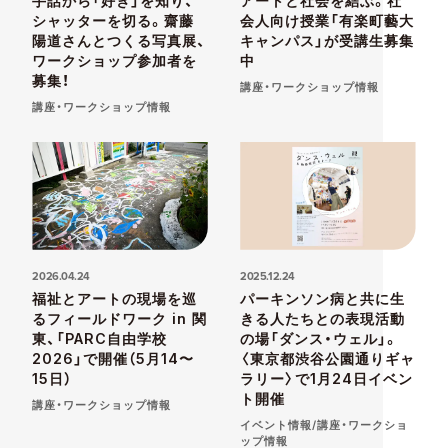
手話から「好き」を知り、
アートと社会を結ぶ。社
シャッターを切る。齋藤
会人向け授業「有楽町藝大
陽道さんとつくる写真展、
キャンパス」が受講生募集
ワークショップ参加者を
中
募集！
講座・ワークショップ情報
講座・ワークショップ情報
2026.04.24
2025.12.24
福祉とアートの現場を巡
パーキンソン病と共に生
るフィールドワーク in 関
きる人たちとの表現活動
東、「PARC自由学校
の場「ダンス・ウェル」。
2026」で開催（5月14〜
〈東京都渋谷公園通りギャ
15日）
ラリー〉で1月24日イベン
ト開催
講座・ワークショップ情報
イベント情報/講座・ワークショ
ップ情報