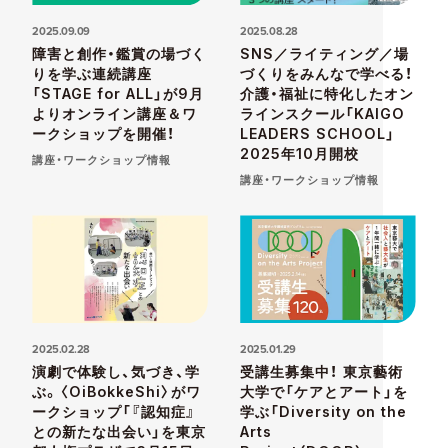
2025.09.09
2025.08.28
障害と創作・鑑賞の場づく
SNS／ライティング／場
りを学ぶ連続講座
づくりをみんなで学べる！
「STAGE for ALL」が9月
介護・福祉に特化したオン
よりオンライン講座＆ワ
ラインスクール「KAIGO
ークショップを開催！
LEADERS SCHOOL」
2025年10月開校
講座・ワークショップ情報
講座・ワークショップ情報
2025.02.28
2025.01.29
演劇で体験し、気づき、学
受講生募集中！ 東京藝術
ぶ。〈OiBokkeShi〉がワ
大学で「ケアとアート」を
ークショップ「『認知症』
学ぶ「Diversity on the
との新たな出会い」を東京
Arts