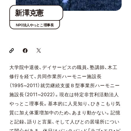
新澤克憲
NPO法人やっとこ 理事長
大学院中退後、デイサービスの職員、塾講師、木工
修行を経て、共同作業所ハーモニー施設長
（1995~2011）就労継続支援Ｂ型事業所ハーモニー
施設長（2011~2022）。現在は特定非営利活動法人
やっとこ理事長。基本的に人見知り、ひきこもり気
質に加え体重増加中のため、あまり動かない。記憶
と記録、語りと言葉、そして人びとの居場所につい
て関心がある。休日はパンクバンド「ラブ・エロ・ピ