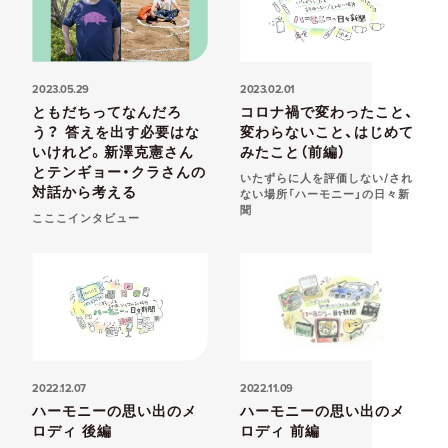
2023.05.29
2023.02.01
ともだちってなんだろ
コロナ禍で変わったこと、
う？ 答えを出す必要はな
変わらないこと、はじめて
いけれど。新澤克憲さん
みたこと（前編）
とテンギョー・クラさんの
いたずらに人を評価しない/され
対話から考える
ない場所「ハーモニー」の日々新
聞
こここインタビュー
2022.12.07
2022.11.09
ハーモニーの思い出のメ
ハーモニーの思い出のメ
ロディ 後編
ロディ 前編