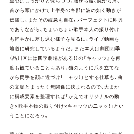
重心はしっかりと保ちつつ、腰から腹、腕から肩、
首から頭にかけて上半身の各部に波の如く動きが
伝播し、またその緩急も自在。パーフェクトに即興
でありながら、ちょいちょい歌手本人の振り付け
も軽やかに差し込む様子を見るに、ライブ動画を
地道に研究しているようだ。また本人は劇団四季
（品川区には四季劇場がある！）の『キャッツ』を何
度も観ていることもあり、猫のように爪を立てな
がら両手を顔に近づけ「二ャッ！」とする仕草も、曲
の文脈とまったく無関係に挟まれるので、大まか
に構成要素を整理すれば「かえでオリジナルの動
き×歌手本物の振り付け×キャッツの二ャッ！」とい
うことになろう。