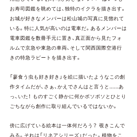
お寿司図鑑を眺めては、独特のイクラを描き出す。
お城が好きなメンバーは松山城の写真に見惚れて
いる。特に人気が高いのは電車だ。あるメンバーは
電車図鑑を数冊手元に置き、真正面から見たフォ
ルムで京急や東急の車両、そして関西国際空港行
きの特急ラピートを描き出す。
「蓼食う虫も好き好き」を絵に描いたようなこの創
作タイムだが、さぁ、かえでさんはと言うと……あ
っ、いた！ ものすごく静かに何かボソボソとひとり
ごちながら創作に取り組んでいるではないか。
傍に広げている絵本は一体何だろう？ 覗きこんで
みる。それは「リネアシリーズ」だった。植物をこ