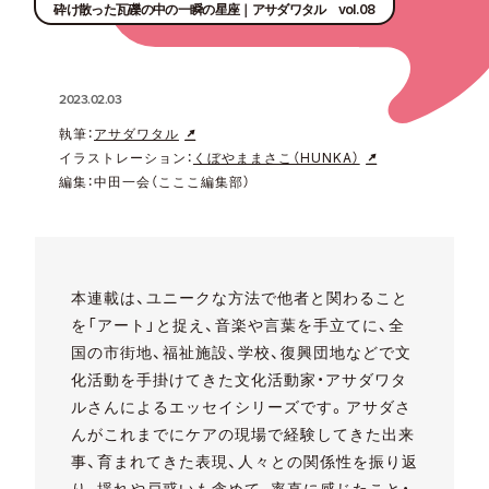
砕け散った瓦礫の中の一瞬の星座｜アサダワタル vol.08
2023.02.03
執筆：
アサダワタル
イラストレーション：
くぼやままさこ（HUNKA）
編集：中田一会（こここ編集部）
本連載は、ユニークな方法で他者と関わること
を「アート」と捉え、音楽や言葉を手立てに、全
国の市街地、福祉施設、学校、復興団地などで文
化活動を手掛けてきた文化活動家・アサダワタ
ルさんによるエッセイシリーズです。アサダさ
んがこれまでにケアの現場で経験してきた出来
事、育まれてきた表現、人々との関係性を振り返
り、揺れや戸惑いも含めて、率直に感じたこと・