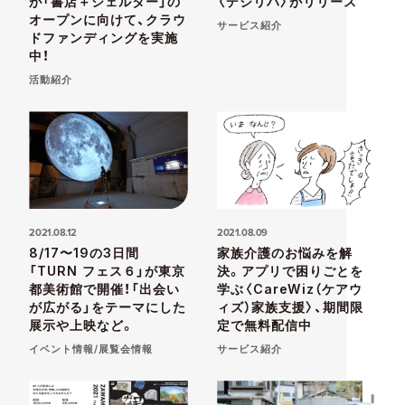
が「書店＋シェルター」の
〈デジリハ〉がリリース
オープンに向けて、クラウ
サービス紹介
ドファンディングを実施
中！
活動紹介
2021.08.12
2021.08.09
8/17〜19の3日間
家族介護のお悩みを解
「TURN フェス６」が東京
決。アプリで困りごとを
都美術館で開催！「出会い
学ぶ〈CareWiz（ケアウ
が広がる」をテーマにした
ィズ）家族支援〉、期間限
展示や上映など。
定で無料配信中
イベント情報/展覧会情報
サービス紹介