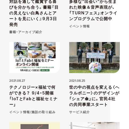
対話を通して鑑賞する喜
多様な“出会い“から生ま
びを分かち合う。書籍『目
れた映像＆音声表現が、
の見えない白鳥さんとア
「TURNフェス」オンライ
ートを見にいく』9月3日
ンプログラムで公開中
発売
イベント情報
書籍・アーカイブ紹介
2021.08.27
2021.08.25
テクノロジー×福祉で何
世の中の視点を変える〈ヘ
ができる？ 9/4・5開催
ラルボニー〉のデザインが
「IoTとFabと福祉セミナ
「シェア傘」に。官民4社
ー」
の共同事業スタート
イベント情報/施設の取り組み
サービス紹介