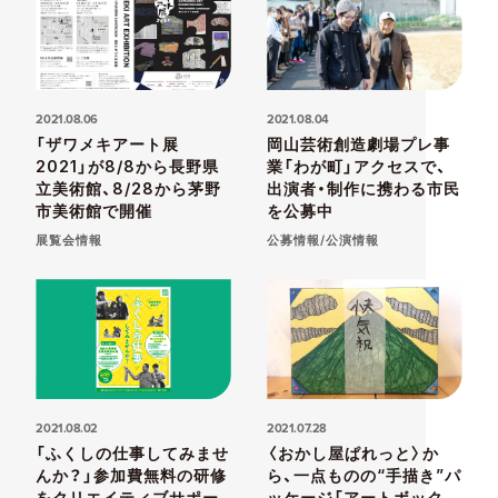
2021.08.06
2021.08.04
「ザワメキアート展
岡山芸術創造劇場プレ事
2021」が8/8から長野県
業「わが町」アクセスで、
立美術館、8/28から茅野
出演者・制作に携わる市民
市美術館で開催
を公募中
展覧会情報
公募情報/公演情報
2021.08.02
2021.07.28
「ふくしの仕事してみませ
〈おかし屋ぱれっと〉か
んか？」参加費無料の研修
ら、一点ものの“手描き”パ
をクリエイティブサポー
ッケージ「アートボック