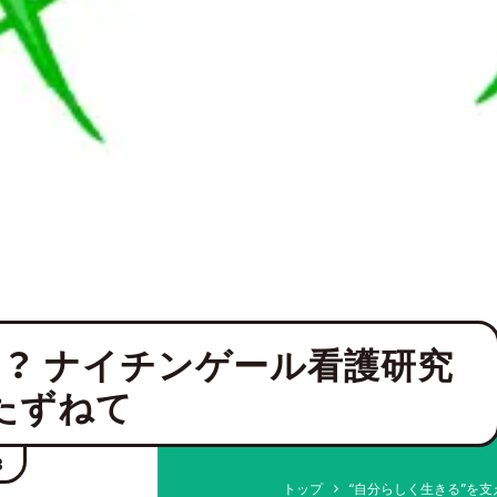
？ ナイチンゲール看護研究
たずねて
3
トップ
“自分らしく生きる”を