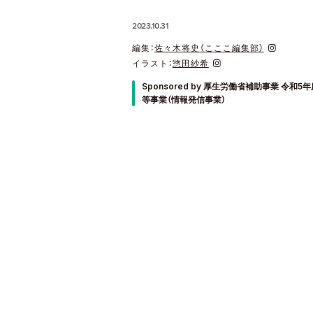
2023.10.31
編集：
佐々木将史（こここ編集部）
イラスト：
惣田紗希
Sponsored by 厚生労働省補助事業 令
等事業（情報発信事業）