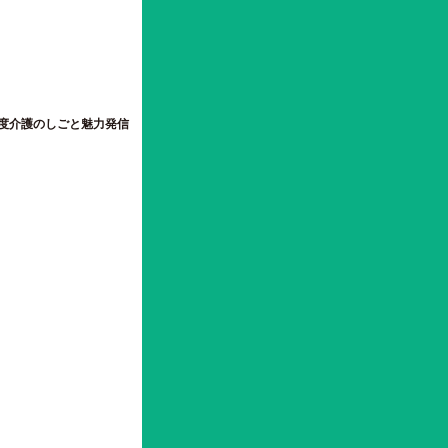
ル看護研究所・金井一薫さんをたず
和5年度介護のしごと魅力発信