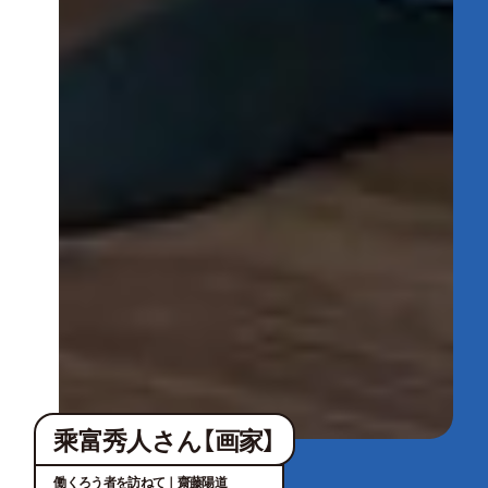
乘富秀人さん【画家】
働くろう者を訪ねて｜齋藤陽道