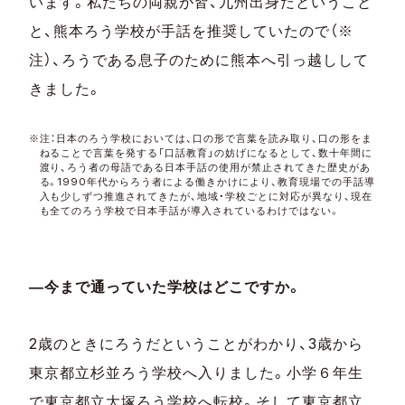
います。私たちの両親が皆、九州出身だということ
と、熊本ろう学校が手話を推奨していたので（※
注）、ろうである息子のために熊本へ引っ越しして
きました。
※注：日本のろう学校においては、口の形で言葉を読み取り、口の形をま
ねることで言葉を発する「口話教育」の妨げになるとして、数十年間に
渡り、ろう者の母語である日本手話の使用が禁止されてきた歴史があ
る。1990年代からろう者による働きかけにより、教育現場での手話導
入も少しずつ推進されてきたが、地域・学校ごとに対応が異なり、現在
も全てのろう学校で日本手話が導入されているわけではない。
―今まで通っていた学校はどこですか。
2歳のときにろうだということがわかり、3歳から
東京都立杉並ろう学校へ入りました。小学６年生
で東京都立大塚ろう学校へ転校。そして東京都立